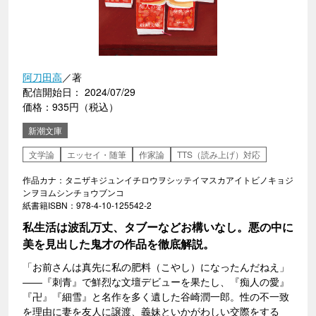
阿刀田高
／著
配信開始日： 2024/07/29
価格：935円（税込）
新潮文庫
文学論
エッセイ・随筆
作家論
TTS（読み上げ）対応
作品カナ：タニザキジュンイチロウヲシッテイマスカアイトビノキョジ
ンヲヨムシンチョウブンコ
紙書籍ISBN：978-4-10-125542-2
私生活は波乱万丈、タブーなどお構いなし。悪の中に
美を見出した鬼才の作品を徹底解説。
「お前さんは真先に私の肥料（こやし）になったんだねえ」
――『刺青』で鮮烈な文壇デビューを果たし、『痴人の愛』
『卍』『細雪』と名作を多く遺した谷崎潤一郎。性の不一致
を理由に妻を友人に譲渡、義妹といかがわしい交際をする