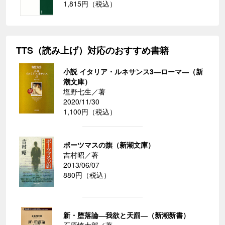
1,815円（税込）
TTS（読み上げ）対応のおすすめ書籍
小説 イタリア・ルネサンス3―ローマ―（新
潮文庫）
塩野七生／著
2020/11/30
1,100円（税込）
ポーツマスの旗（新潮文庫）
吉村昭／著
2013/06/07
880円（税込）
新・堕落論―我欲と天罰―（新潮新書）