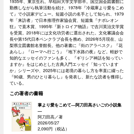
1935年、東京生れ。早稲田大学文学部卒。国立国会図書館に
勤務しながら執筆活動を続け、1978年『冷蔵庫より愛をこめ
て』で小説家デビュー。短篇小説の名手として知られ、1979
年「来訪者」で日本推理作家協会賞、短篇集『ナポレオン
狂』で直木賞、1995年『新トロイア物語』で吉川英治文学賞
を受賞。2018年には文化功労者に選出された。文化審議会会
長や第15代日本ペンクラブ会長を務め、2026年5月現在、山
梨県立図書館名誉館長。他の著書に『街のアラベスク』『花
あらし』『ローマへ行こう』『地下水路の夜』など。軽妙で
知的なエッセイのファンも多く、『ギリシア神話を知ってい
ますか』をはじめとした古典入門エッセイ「知っています
か」シリーズや、2025年には老境の暮らし方を率直に綴った
『90歳、男のひとり暮らし』を発表し、新たな読者を獲得し
ている。
この著者の書籍
掌より愛をこめて―阿刀田高さいごの小説集
―
阿刀田高／著
2026/05/27
2,090円（税込）