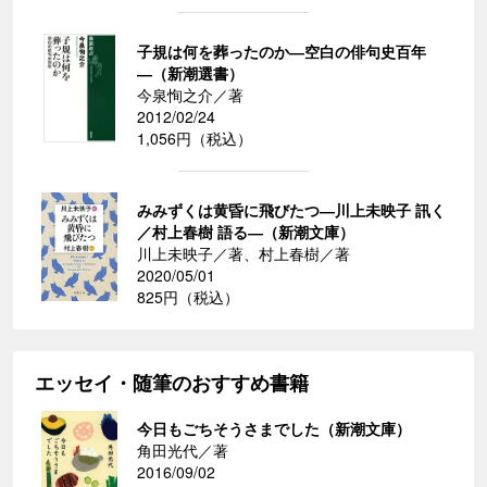
子規は何を葬ったのか―空白の俳句史百年
―（新潮選書）
今泉恂之介／著
2012/02/24
1,056円（税込）
みみずくは黄昏に飛びたつ―川上未映子 訊く
／村上春樹 語る―（新潮文庫）
川上未映子／著、村上春樹／著
2020/05/01
825円（税込）
エッセイ・随筆のおすすめ書籍
今日もごちそうさまでした（新潮文庫）
角田光代／著
2016/09/02