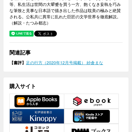
等、私生活は世間の大顰蹙を買う一方、飽くなき妄執を巧み
な筆致と見事な日本語で描き出した作品は耽美の極みと絶賛
される。公私共に異常に乱れた巨匠の文学世界を徹底解説。
（解説・たつみ都志）
関連記事
【書評】
足の行方（2020年12月号掲載） 紗倉まな
購入サイト