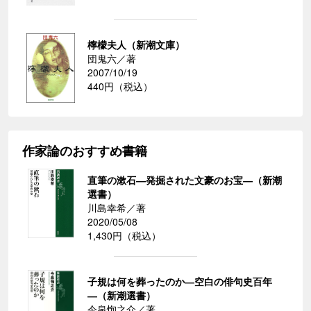
檸檬夫人（新潮文庫）
団鬼六／著
2007/10/19
440円（税込）
作家論のおすすめ書籍
直筆の漱石―発掘された文豪のお宝―（新潮
選書）
川島幸希／著
2020/05/08
1,430円（税込）
子規は何を葬ったのか―空白の俳句史百年
―（新潮選書）
今泉恂之介／著