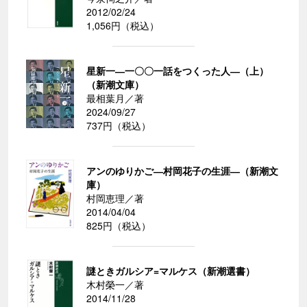
2012/02/24
1,056円（税込）
星新一―一〇〇一話をつくった人―（上）
（新潮文庫）
最相葉月／著
2024/09/27
737円（税込）
アンのゆりかご―村岡花子の生涯―（新潮文
庫）
村岡恵理／著
2014/04/04
825円（税込）
謎ときガルシア=マルケス（新潮選書）
木村榮一／著
2014/11/28