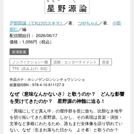
戸部田誠（てれびのスキマ）
／著、
つやちゃん
／著、
小田
部仁
／編
配信開始日： 2026/06/17
価格：1,056円（税込）
新潮新書
ノンフィクション一般
芸能・エンターテイメント
音楽
TTS（読み上げ）対応
作品カナ：ホシノゲンロンシンチョウシンショ
紙書籍ISBN：978-4-10-611127-3
なぜ〈意味なんかないさ〉と歌うのか？ どんな影響
を受けてきたのか？ 星野源の神髄に迫る！
「異端にしてど真ん中」の傑作群を世に放ち、比類なき地平
を切り拓いてきた星野源。しかし、その表現は音楽・演技・
文筆など多岐にわたるため、誰もまだ全体像を語り切れてい
ない。なぜ〈生まれ落ちた日から よそ者〉と歌うのか？