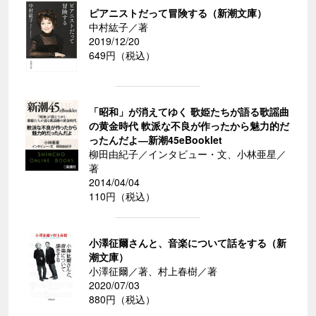
ピアニストだって冒険する（新潮文庫）
中村紘子／著
2019/12/20
649円（税込）
「昭和」が消えてゆく 歌姫たちが語る歌謡曲
の黄金時代 軟派な不良が作ったから魅力的だ
ったんだよ―新潮45eBooklet
柳田由紀子／インタビュー・文、小林亜星／
著
2014/04/04
110円（税込）
小澤征爾さんと、音楽について話をする（新
潮文庫）
小澤征爾／著、村上春樹／著
2020/07/03
880円（税込）