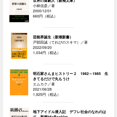
世界の喜劇人（新潮文庫）
小林信彦／著
2000/12/01
660円（税込）
芸能界誕生（新潮新書）
戸部田誠（てれびのスキマ）／著
2022/09/20
1,034円（税込）
明石家さんまヒストリー２ 1982～1985 生
きてるだけで丸もうけ
エムカク／著
2021/06/28
1,925円（税込）
地下アイドル潜入記 デフレ社会のなれのは
て―新潮45eBooklet