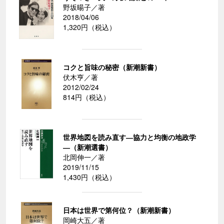
野坂暘子／著
2018/04/06
1,320円（税込）
コクと旨味の秘密（新潮新書）
伏木亨／著
2012/02/24
814円（税込）
世界地図を読み直す―協力と均衡の地政学
―（新潮選書）
北岡伸一／著
2019/11/15
1,430円（税込）
日本は世界で第何位？（新潮新書）
岡崎大五／著