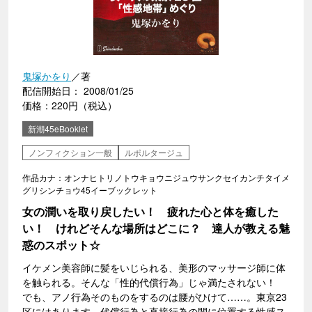
鬼塚かをり
／著
配信開始日： 2008/01/25
価格：220円（税込）
新潮45eBooklet
ノンフィクション一般
ルポルタージュ
作品カナ：オンナヒトリノトウキョウニジュウサンクセイカンチタイメ
グリシンチョウ45イーブックレット
女の潤いを取り戻したい！ 疲れた心と体を癒した
い！ けれどそんな場所はどこに？ 達人が教える魅
惑のスポット☆
イケメン美容師に髪をいじられる、美形のマッサージ師に体
を触られる。そんな「性的代償行為」じゃ満たされない！
でも、アノ行為そのものをするのは腰がひけて……。東京23
区にはあります、代償行為と直接行為の間に位置する性感ス