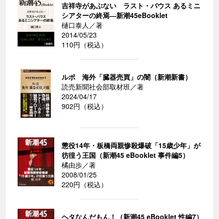
吉祥寺があぶない ラスト・バウス あるミニ
シアターの終焉―新潮45eBooklet
樋口泰人／著
2014/05/23
110円（税込）
ルポ 海外「臓器売買」の闇（新潮新書）
読売新聞社会部取材班／著
2024/04/17
902円（税込）
懲役14年・板橋両親惨殺爆破「15歳少年」が
彷徨う王国（新潮45 eBooklet 事件編5）
橘由歩／著
2008/01/25
220円（税込）
ヘタなんだもん！（新潮45 eBooklet 性編7）