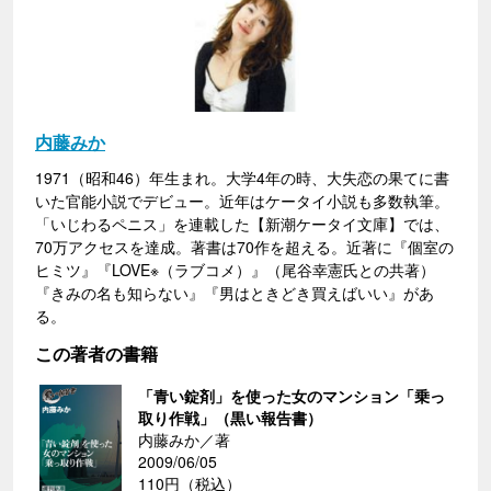
内藤みか
1971（昭和46）年生まれ。大学4年の時、大失恋の果てに書
いた官能小説でデビュー。近年はケータイ小説も多数執筆。
「いじわるペニス」を連載した【新潮ケータイ文庫】では、
70万アクセスを達成。著書は70作を超える。近著に『個室の
ヒミツ』『LOVE※（ラブコメ）』（尾谷幸憲氏との共著）
『きみの名も知らない』『男はときどき買えばいい』があ
る。
この著者の書籍
「青い錠剤」を使った女のマンション「乗っ
取り作戦」（黒い報告書）
内藤みか／著
2009/06/05
110円（税込）