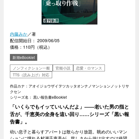
内藤みか
／著
配信開始日： 2009/06/05
価格：110円（税込）
新潮eBooklet
ノンフィクション一般
官能小説
恋愛・ロマンス
TTS（読み上げ）対応
作品カナ：アオイジョウザイヲツカッタオンナノマンションノットリサ
クセン
シリーズ名： 黒い報告書eBooklet
「いくらでもイッていいんだよ」――老いた男の指と
舌が、千恵美の全身を這い回り……シリーズ「黒い報
告書」。
幼い息子と暮らすアパートは散らかり放題。眺めのいいマン
ションに憧れる村瀬千恵美が、貧しさから抜け出すのは絶望