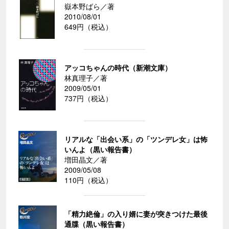
嶽本野ばら／著
2010/08/01
649円（税込）
アッコちゃんの時代（新潮文庫）
林真理子／著
2009/05/01
737円（税込）
リアルな「出会い系」の「ツンデレ女」は怖
いんよ（黒い報告書）
増田晶文／著
2009/05/08
110円（税込）
「精力絶倫」の入り婿に妻が突きつけた最後
通牒（黒い報告書）