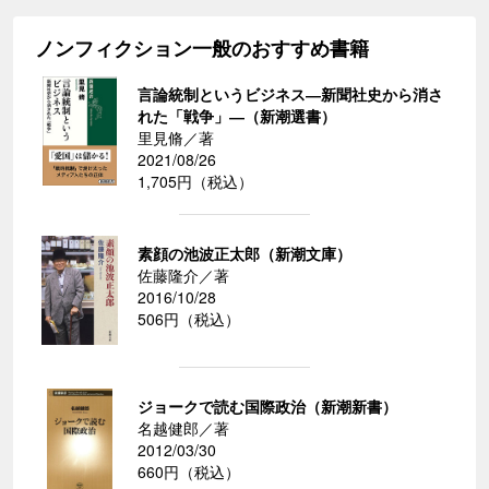
ノンフィクション一般のおすすめ書籍
言論統制というビジネス―新聞社史から消さ
れた「戦争」―（新潮選書）
里見脩／著
2021/08/26
1,705円（税込）
素顔の池波正太郎（新潮文庫）
佐藤隆介／著
2016/10/28
506円（税込）
ジョークで読む国際政治（新潮新書）
名越健郎／著
2012/03/30
660円（税込）