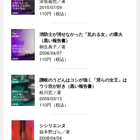
深笛義也／著
2010/07/09
110円（税込）
消防士が消せなかった「乱れる女」の業火
（黒い報告書）
桐生典子／著
2006/04/07
110円（税込）
讃岐のうどんはコシが強く「淫らの女王」は
ウリ坊が好き（黒い報告書）
粉川宏／著
2009/03/13
110円（税込）
シシリエンヌ
嶽本野ばら／著
2008/04/04