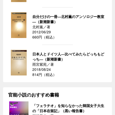
自分だけの一冊―北村薫のアンソロジー教室
―（新潮新書）
北村薫／著
2012/06/29
660円（税込）
日本人とドイツ人―比べてみたらどっちもど
っち―（新潮新書）
雨宮紫苑／著
2018/08/24
814円（税込）
官能小説のおすすめ書籍
「フェラチオ」を知らなかった韓国女子大生
の「日本在留記」（黒い報告書）