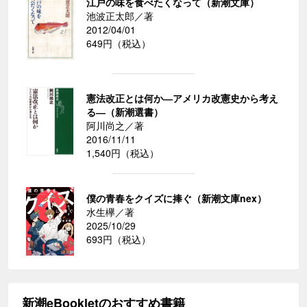
江戸の味を食べたくなって（新潮文庫）
池波正太郎／著
2012/04/01
649円（税込）
憲法改正とは何か―アメリカ改憲史から考え
る―（新潮選書）
阿川尚之／著
2016/11/11
1,540円（税込）
僕の青春をクイズに捧ぐ（新潮文庫nex）
水生欅／著
2025/10/29
693円（税込）
新潮eBookletのおすすめ書籍