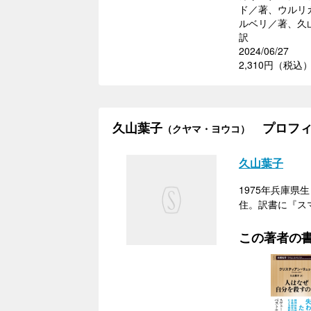
ド／著、ウルリ
ルベリ／著、久
訳
2024/06/27
2,310円（税込
久山葉子
プロフィ
（クヤマ・ヨウコ）
久山葉子
1975年兵庫
住。訳書に『ス
この著者の