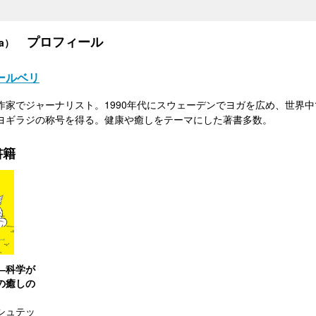
プロフィール
ca）
ールベリ
作家でジャーナリスト。1990年代にスウェーデンでヨガを広め、世界
ヨギラジの称号を得る。健康や癒しをテーマにした著書多数。
書籍
―科学が
の癒しの
シュテッ