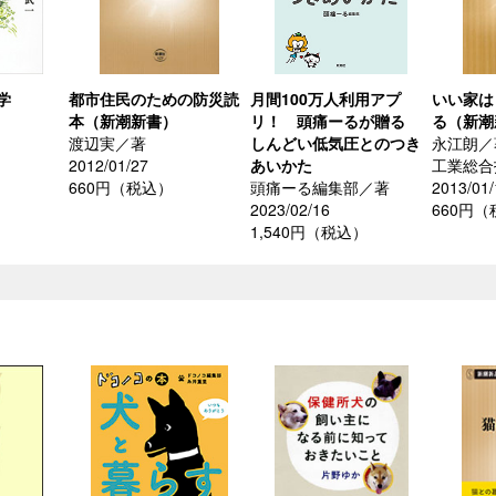
学
都市住民のための防災読
月間100万人利用アプ
いい家は
本（新潮新書）
リ！ 頭痛ーるが贈る
る（新潮
渡辺実／著
しんどい低気圧とのつき
永江朗／
）
2012/01/27
あいかた
工業総合
660円（税込）
頭痛ーる編集部／著
2013/01/
2023/02/16
660円
1,540円（税込）