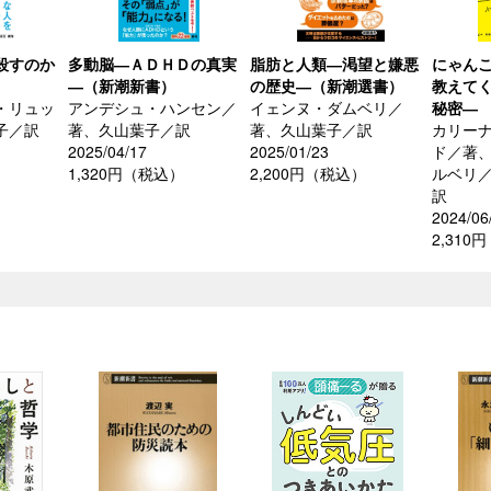
殺すのか
多動脳―ＡＤＨＤの真実
脂肪と人類―渇望と嫌悪
にゃん
―（新潮新書）
の歴史―（新潮選書）
教えて
・リュッ
アンデシュ・ハンセン／
イェンヌ・ダムベリ／
秘密―
子／訳
著、久山葉子／訳
著、久山葉子／訳
カリー
2025/04/17
2025/01/23
ド／著
）
1,320円（税込）
2,200円（税込）
ルベリ
訳
2024/06
2,310