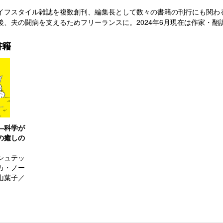
イフスタイル雑誌を複数創刊、編集長として数々の書籍の刊行にも関わ
後、夫の闘病を支えるためフリーランスに。2024年6月現在は作家・翻
書籍
―科学が
の癒しの
シュテッ
カ・ノー
山葉子／
）