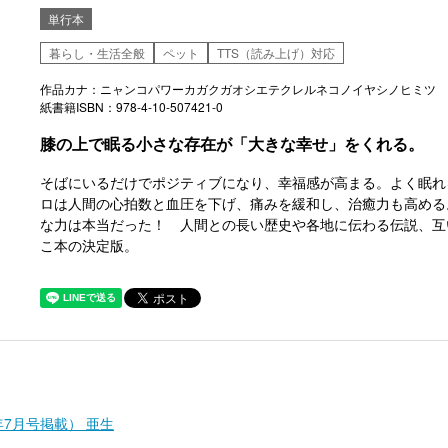
単行本
暮らし・生活全般
ペット
TTS（読み上げ）対応
作品カナ：ニャンコパワーカガクガオシエテクレルネコノイヤシノヒミツ
紙書籍ISBN：978-4-10-507421-0
膝の上で眠る小さな存在が「大きな幸せ」をくれる。
そばにいるだけでポジティブになり、幸福感が高まる。よく眠れ
ロは人間の心拍数と血圧を下げ、痛みを緩和し、治癒力も高める
な力は本当だった！ 人間との長い歴史や各地に伝わる伝説、互
こ本の決定版。
年7月号掲載） 亜生