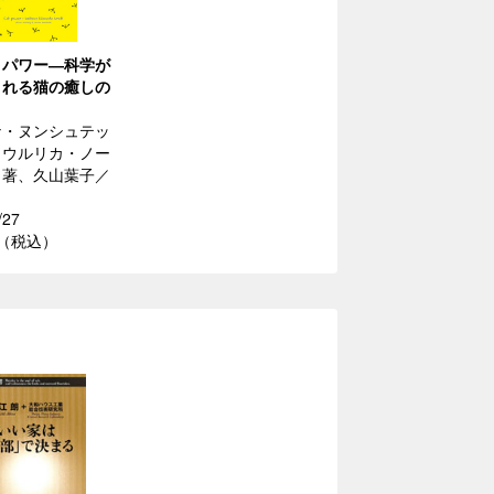
こパワー―科学が
くれる猫の癒しの
ナ・ヌンシュテッ
、ウルリカ・ノー
／著、久山葉子／
/27
円（税込）