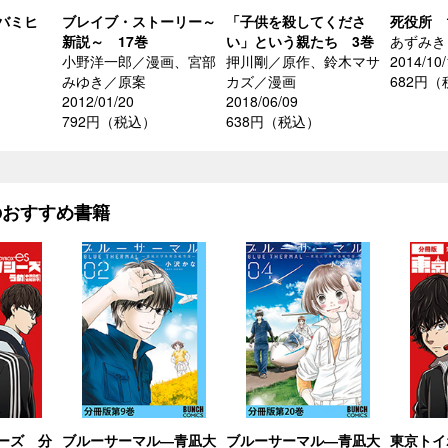
バミヒ
ブレイブ・ストーリー～
「子供を殺してくださ
死役所 
新説～ 17巻
い」という親たち 3巻
あずみき
小野洋一郎／漫画、宮部
押川剛／原作、鈴木マサ
2014/10/
みゆき／原案
カズ／漫画
682円
2012/01/20
2018/06/09
792円（税込）
638円（税込）
のおすすめ書籍
ーズ 分
ブルーサーマル―青凪大
ブルーサーマル―青凪大
東京トイ