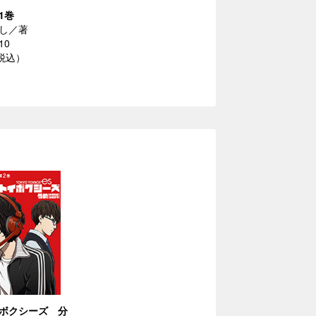
1巻
し／著
10
（税込）
ボクシーズ 分