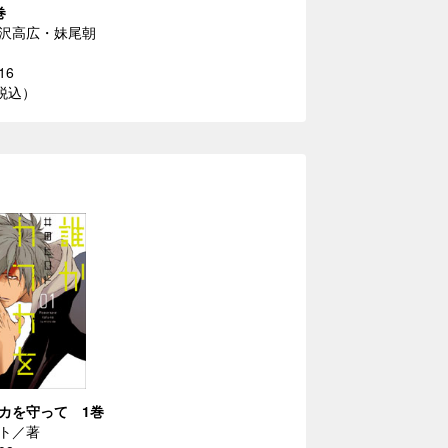
巻
沢高広・妹尾朝
16
（税込）
カを守って 1巻
ト／著