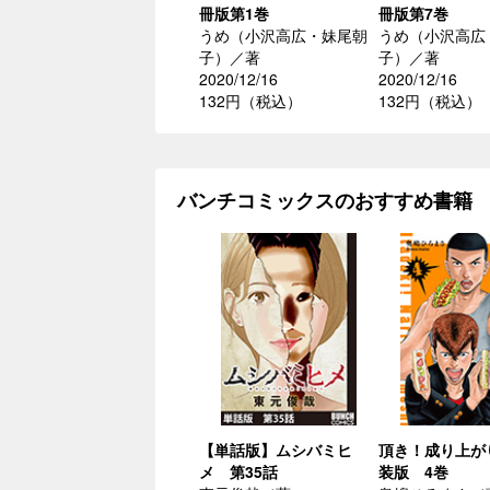
冊版第1巻
冊版第7巻
うめ（小沢高広・妹尾朝
うめ（小沢高広
子）／著
子）／著
2020/12/16
2020/12/16
132円（税込）
132円（税込）
バンチコミックスのおすすめ書籍
【単話版】ムシバミヒ
頂き！成り上が
メ 第35話
装版 4巻