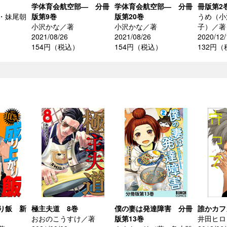
学体育会航空部― 分冊
学体育会航空部― 分冊
冊版第2
・妹尾朝
版第9巻
版第20巻
うめ（小
小沢かな／著
小沢かな／著
子）／著
2021/08/26
2021/08/26
2020/12/
154円（税込）
154円（税込）
132円
り飯 新
極主夫道 8巻
僕の妻は発達障害 分冊
誰かカフ
おおのこうすけ／著
版第13巻
井田ヒロ