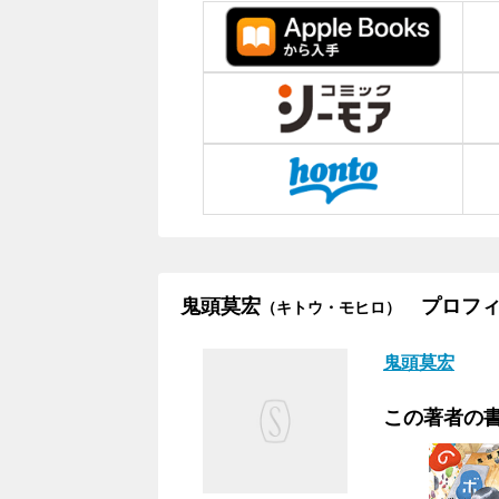
鬼頭莫宏
プロフィ
（キトウ・モヒロ）
鬼頭莫宏
この著者の