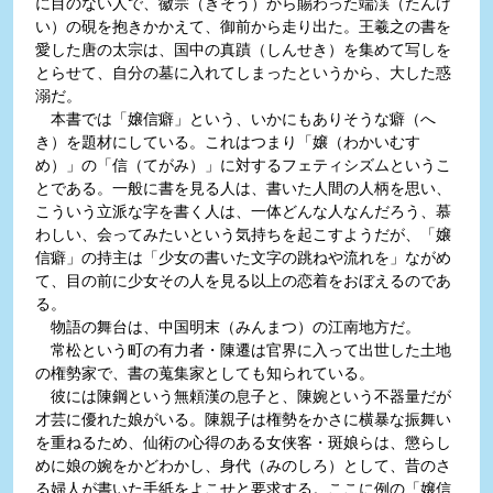
に目のない人で、徽宗（きそう）から賜わった端渓（たんけ
い）の硯を抱きかかえて、御前から走り出た。王羲之の書を
愛した唐の太宗は、国中の真蹟（しんせき）を集めて写しを
とらせて、自分の墓に入れてしまったというから、大した惑
溺だ。
本書では「嬢信癖」という、いかにもありそうな癖（へ
き）を題材にしている。これはつまり「嬢（わかいむす
め）」の「信（てがみ）」に対するフェティシズムというこ
とである。一般に書を見る人は、書いた人間の人柄を思い、
こういう立派な字を書く人は、一体どんな人なんだろう、慕
わしい、会ってみたいという気持ちを起こすようだが、「嬢
信癖」の持主は「少女の書いた文字の跳ねや流れを」ながめ
て、目の前に少女その人を見る以上の恋着をおぼえるのであ
る。
物語の舞台は、中国明末（みんまつ）の江南地方だ。
常松という町の有力者・陳遷は官界に入って出世した土地
の権勢家で、書の蒐集家としても知られている。
彼には陳鋼という無頼漢の息子と、陳婉という不器量だが
才芸に優れた娘がいる。陳親子は権勢をかさに横暴な振舞い
を重ねるため、仙術の心得のある女侠客・斑娘らは、懲らし
めに娘の婉をかどわかし、身代（みのしろ）として、昔のさ
る婦人が書いた手紙をよこせと要求する。ここに例の「嬢信