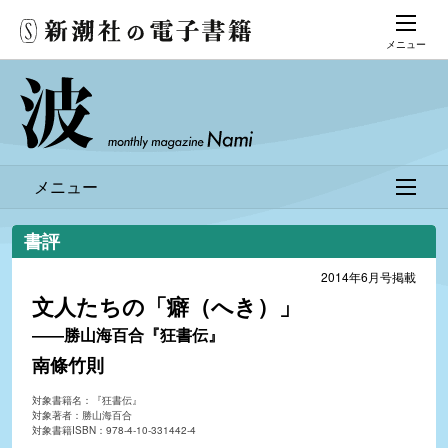
メニュー
メニュー
書評
2014年6月号掲載
文人たちの「癖（へき）」
――勝山海百合『狂書伝』
南條竹則
対象書籍名：『狂書伝』
対象著者：勝山海百合
対象書籍ISBN：978-4-10-331442-4