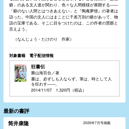
癖」のある文人達が関わり、色々な人間模様が展開する――
「癖のない人間とはつきあえない」と『陶庵夢憶』の著者は
語った。中国の文人にはまことに千差万別の癖があって、物
語の宝庫である。そこに目をつけたのは、この作者の慧眼と
言えよう。
（なんじょう・たけのり 作家）
対象書籍 電子配信情報
狂書伝
勝山海百合／著
書は、必ずしも人ならず。筆は、時として人
を狂わす――。
2014/11/07 1,320円（税込）
最新の書評
筒井康隆
2026年7月号掲載