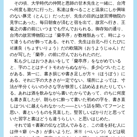
その頃、大学時代の仲間と恩師の甘木先生と一緒に、台湾
へ何度も遊びに行った。私達は食べることと温泉にしか興味
のない豚児（とんじ）だったが、先生の目的は故宮博物院の
見学にあった。毎日朝食が済むと宿を出て、故宮へ行き、王
羲之の書の前にいつまでも佇んでおられる。御存知の通り、
台湾の故宮博物院には「蘭亭序」が数種類あって、時によっ
て違うものが飾ってある。それで、先生は台北へ行くたびに
遂良（ちょすいりょう）だの欧陽詢（おうようじゅん）だ
褚
のが写した「蘭亭」の前に佇んでおられたのだ。
私も少しはおつきあいをして「蘭亭序」をながめている
と、字のことはチイトモわからぬながら、多少心づいたこと
がある。第一に、書き損じや書き足しが方々（ほうぼう）に
ある。それに字の大きさが一定でない。場所によっては、寸
法が半分くらいの小さな字が狭苦しく詰め込まれたりしてい
る。あれは酒を飲みながら書いたからであって、のちに何度
も書き直したが、朗らかに酔って書いた初めの字を、書き直
しはついに越えられなかった――という話を聞いてフーンと
思い、書というものを見直した。堅苦しいばかりだと思って
いた習字と書はどうも違うらしい、と思いはじめた。
それで追々書家の伝など読んでみると、この道を好む人に
は仲々癖（へき）が多いようだ。米
（べいふつ）などは硯
芾