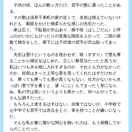
子供の頃、ほんの数ヶ月だけ、習字の塾に通ったことがあ
る。
その塾は浅草千束町の家の近くで、名前は憶えていないけ
れども、眼鏡をかけた物柔らかな感じの先生だった。
家は広く、下駄箱が沢山あり、梯子段（はしごだん）と呼
ぶのがいかにもぴったりの昔風な階段を上がって、二階の座
敷で稽古をした。廊下には子供達の習字が沢山貼ってあっ
た。
先生は墨汁というものを使わせず、硯（すずり）で墨を摩
ることから稽古をはじめた。正しい教育法だったと思うが、
私はいつも水を硯に入れすぎるのか、それとも力がなかった
のか、祖母はきっと上等な墨を買ってくれたはずだけれど
も、摩っても摩っても墨が黒くならない。仕方がないから水
っぽい墨で字を書くと、滲（にじ）んでまったく形になら
ぬ。私の字は黒いというよりも青かった。何べんやっても、
そんな調子だった。
もちろん上達するはずはない。自慢ではないが、小学校で
も中学でも習字では赤点をとり、筆を持つことが嫌いになっ
た。
そんな私が書に微かな関心を抱いたのは、もう就職してか
らのことだった。