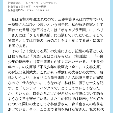
対象書籍名：『もうひとつ、いいですか？』
対象著者：三谷幸喜・ペリー荻野
対象書籍ISBN：978-4-10-356811-7
私は昭和36年生まれなので、三谷幸喜さんは同学年でペリ
ー荻野さんはひとつ若いという同年代、私が放送作家として
関わった番組では三谷さんには「ボキャブラ天国」に、ペリ
ーさんには「タモリ俱楽部」に出演していただいた。そして
物書きとしては同類の〈昔のことをよく覚えてる系〉に属す
る者である。
その〈よく覚えてる系〉の先達による、記憶の名著といえ
ば数々あれど『お楽しみはこれからだ』（和田誠）、『不良
少年の映画史』（筒井康隆）がすぐに思い当たる。『不良少
年の～』の文庫版『不良少年の映画史〈全〉』（文春文庫）
の解説は色川武大。これがもう手放しの大喜びの文章で、解
説というより、あまりにも筒井康隆さんの記憶再現力が完璧
なので「仕方がない。こうなれば、私は私。勝手な一文を記
す」と「モンティ・バンクスで、どうしてウレしくなった
か」といった、自分たちだけが好きだった俳優について踊る
ような文章を寄せている。またこの解説では映画などの好み
について同好の士として小林信彦さん、森卓也さんの名前を
あげている。そう、ここまで名前をあげた皆さん、私の10代