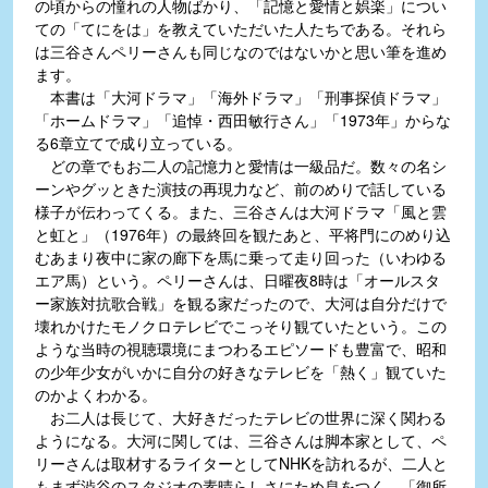
の頃からの憧れの人物ばかり、「記憶と愛情と娯楽」につい
ての「てにをは」を教えていただいた人たちである。それら
は三谷さんペリーさんも同じなのではないかと思い筆を進め
ます。
本書は「大河ドラマ」「海外ドラマ」「刑事探偵ドラマ」
「ホームドラマ」「追悼・西田敏行さん」「1973年」からな
る6章立てで成り立っている。
どの章でもお二人の記憶力と愛情は一級品だ。数々の名シ
ーンやグッときた演技の再現力など、前のめりで話している
様子が伝わってくる。また、三谷さんは大河ドラマ「風と雲
と虹と」（1976年）の最終回を観たあと、平将門にのめり込
むあまり夜中に家の廊下を馬に乗って走り回った（いわゆる
エア馬）という。ペリーさんは、日曜夜8時は「オールスタ
ー家族対抗歌合戦」を観る家だったので、大河は自分だけで
壊れかけたモノクロテレビでこっそり観ていたという。この
ような当時の視聴環境にまつわるエピソードも豊富で、昭和
の少年少女がいかに自分の好きなテレビを「熱く」観ていた
のかよくわかる。
お二人は長じて、大好きだったテレビの世界に深く関わる
ようになる。大河に関しては、三谷さんは脚本家として、ペ
リーさんは取材するライターとしてNHKを訪れるが、二人と
もまず渋谷のスタジオの素晴らしさにため息をつく。「御所