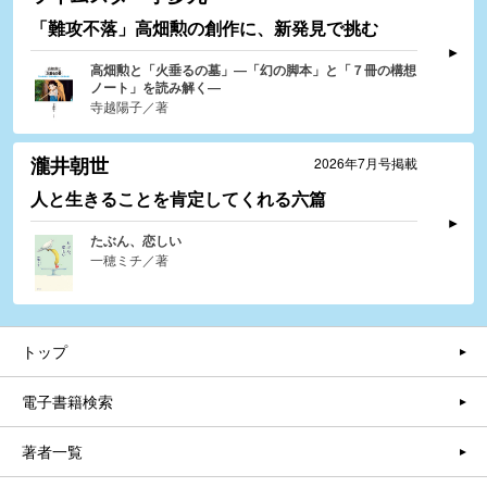
「難攻不落」高畑勲の創作に、新発見で挑む
高畑勲と「火垂るの墓」―「幻の脚本」と「７冊の構想
ノート」を読み解く―
寺越陽子／著
瀧井朝世
2026年7月号掲載
人と生きることを肯定してくれる六篇
たぶん、恋しい
一穂ミチ／著
トップ
電子書籍検索
著者一覧