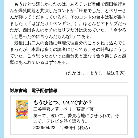
もうひとつ嬉しかったのは、あるテレビ番組で西田敏行さ
んが爆笑問題と共演したコントが「圧巻でした」とペリーさ
んが仰ってくださっているが、そのコントの台本は私が書き
ました（「はばたけ！ペンギン」）。ほとんどアドリブだっ
たが、西田さんのオチのセリフだけは決めていた。「今やろ
うと思ったのに言うんだもんな!!」である。
最後にお二人の会話に無理矢理自分のことをねじ込んでし
まったが、本書は多くの読者にとっても、その時私はこうし
ていた、こう思ったといった自分史と重なり合う楽しさと感
慨にあふれているはずである。
（たかはし・ようじ 放送作家）
対象書籍 電子配信情報
もうひとつ、いいですか？
三谷幸喜／著、ペリー荻野／著
笑って、泣いて、夢見心地にさせられて。今
こそ、テレビを熱く語ろう。
2026/04/22 1,980円（税込）