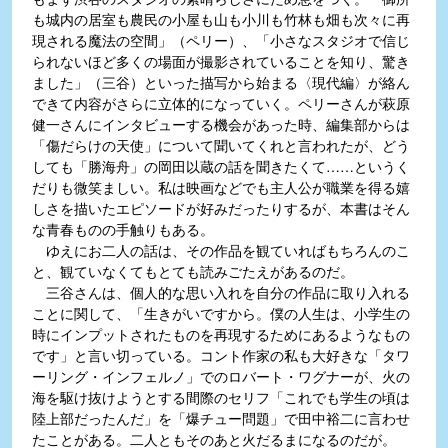
も城内の居室も農民の小屋も山も小川も竹林も畑も次々に再
現される魔法の空間」（ペリー）、「小さなスタジオで信じ
られないほど多くの場面が撮影されていることを知り、驚き
ました」（三谷）といった描写から始まる〈現代編〉が絡ん
できて内容がさらに立体的になっていく。ペリーさんが萩原
健一さんにインタビューする機会があった時、編集部からは
「傷だらけの天使」について聞いてくれと言われたが、どう
しても「勝海舟」の岡田以蔵の話を聞きたくて……というく
だりも微笑ましい。私は映画などでも主人公が職業を得る嬉
しさを描いたエピソードが好みだったりするが、本書はそん
な青春ものの手触りもある。
ゆえにお二人の話は、その作品を観ていればもちろんのこ
と、観ていなくてもとても読みごたえがあるのだ。
三谷さんは、個人的な思い入れを自分の作品に取り入れる
ことに関して、「生きがいですから。僕の人生は、小学生の
時にインプットされたものを再現するためにあるようなもの
です」と言い切っている。コント作家の私も大好きな「タワ
ーリング・インフェルノ」でのロバート・ワグナーが、火の
海を駆け抜けようとする間際のセリフ「これでも学生の頃は
陸上部だったんだ」を「爆チュー問題」で田中裕二に言わせ
たことがある。二人ともそのあと火だるまになるのだが。