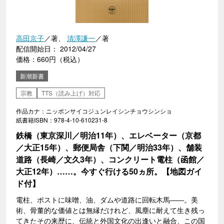
高田京子
／著、
清澤謙一
／著
配信開始日： 2012/04/27
価格：660円（税込）
新潮新書
宗教
TTS（読み上げ）対応
作品カナ：ニッポンサイコジュンレイシンチョウシンショ
紙書籍ISBN：978-4-10-610231-8
鉄橋（東京深川／明治11年）、エレベーター（京都
／大正15年）、郵便局舎（下関／明治33年）、舗装
道路（長崎／文久3年）、コンクリート電柱（函館／
大正12年）……。今すぐ行ける50ヵ所。【地図ガイ
ド付】
電柱、ポストに味噌、油、ダムや道路に回転木馬――。美
術、骨董的な価値とは無縁だけれど、風塵に耐えて生き残っ
てきたその来歴に、伝統と外国文化の出逢いと融合、この国