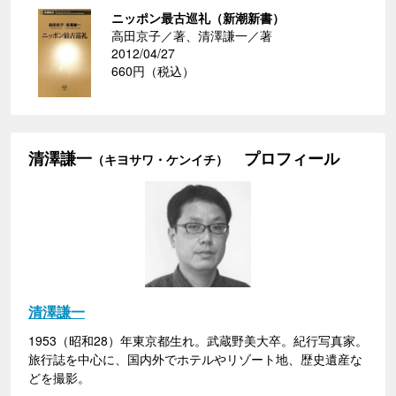
ニッポン最古巡礼（新潮新書）
高田京子／著、清澤謙一／著
2012/04/27
660円（税込）
清澤謙一
プロフィール
（キヨサワ・ケンイチ）
清澤謙一
1953（昭和28）年東京都生れ。武蔵野美大卒。紀行写真家。
旅行誌を中心に、国内外でホテルやリゾート地、歴史遺産な
どを撮影。