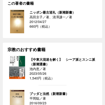
この著者の書籍
ニッポン最古巡礼（新潮新書）
高田京子／著、清澤謙一／著
2012/04/27
660円（税込）
宗教のおすすめ書籍
【中東大混迷を解く】 シーア派とスンニ派
（新潮選書）
池内恵／著
2023/05/26
1,540円（税込）
ブッダと法然（新潮新書）
平岡聡／著
2016/09/23