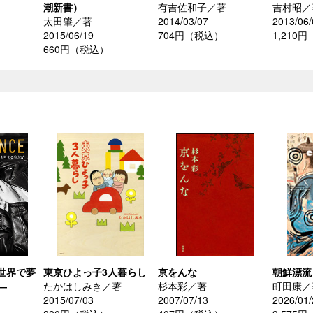
潮新書）
有吉佐和子／著
吉村昭／
太田肇／著
2014/03/07
2013/06/
2015/06/19
704円（税込）
1,210
660円（税込）
―世界で夢
東京ひよっ子3人暮らし
京をんな
朝鮮漂流
―
たかはしみき／著
杉本彩／著
町田康／
2015/07/03
2007/07/13
2026/01/