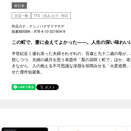
単行本
文芸一般
TTS（読み上げ）対応
作品カナ：ナシノハナサクマチデ
紙書籍ISBN：978-4-10-321604-9
この町で、妻に会えてよかった――。人生の深い味わい
半世紀近く連れ添った夫婦それぞれの、百歳と九十二歳の母が、
想しつつ、夫婦の歳月を思う表題作「梨の花咲く町で」ほか、老
きながら、人の抱える不可思議な深淵を垣間みせる「火星巡暦」
せた傑作短篇集。