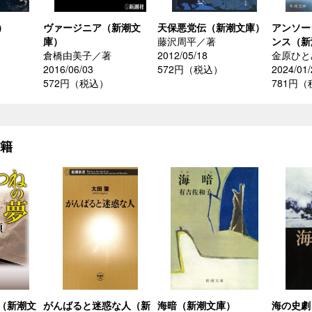
）
ヴァージニア（新潮文
天保悪党伝（新潮文庫）
アンソー
庫）
藤沢周平／著
ンス（新
倉橋由美子／著
2012/05/18
金原ひと
2016/06/03
572円（税込）
2024/01/
572円（税込）
781円
書籍
（新潮文
がんばると迷惑な人（新
海暗（新潮文庫）
海の史劇