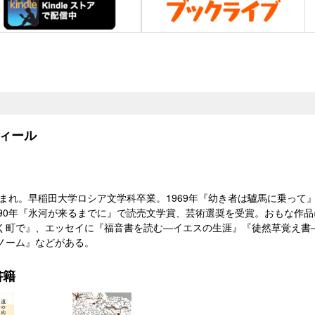
ィール
生まれ。早稲田大学ロシア文学科卒業。1969年『幼き者は驢馬に乗って
990年『氷河が来るまでに』で読売文学賞、芸術選奨を受賞。おもな作
く町で』、エッセイに『福音書を読む―イエスの生涯』『徒然草覚え書
ノーム』などがある。
書籍