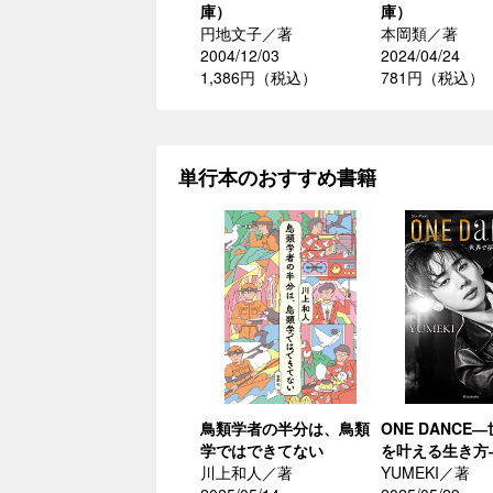
庫）
庫）
円地文子／著
本岡類／著
2004/12/03
2024/04/24
1,386円（税込）
781円（税込）
単行本のおすすめ書籍
鳥類学者の半分は、鳥類
ONE DANCE
学ではできてない
を叶える生き方
川上和人／著
YUMEKI／著