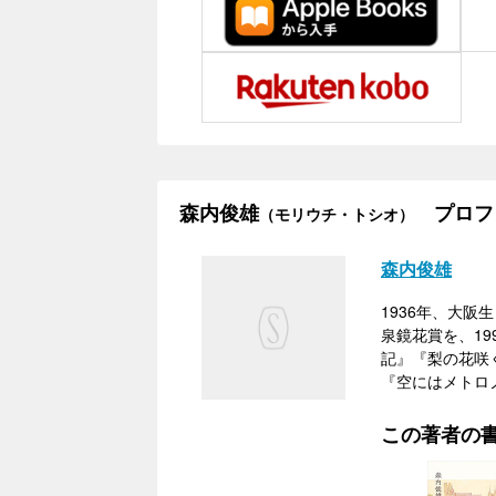
森内俊雄
プロフ
（モリウチ・トシオ）
森内俊雄
1936年、大阪
泉鏡花賞を、1
記』『梨の花咲
『空にはメトロ
この著者の