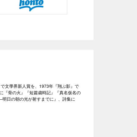
』で文學界新人賞を、1973年『翔ぶ影』で
品に『骨の火』『短篇歳時記』『真名仮名の
―明日の朝の光が射すまでに』、詩集に