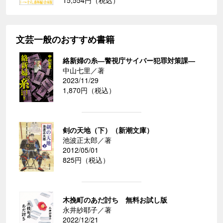
文芸一般のおすすめ書籍
絡新婦の糸―警視庁サイバー犯罪対策課―
中山七里／著
2023/11/29
1,870円（税込）
剣の天地（下）（新潮文庫）
池波正太郎／著
2012/05/01
825円（税込）
木挽町のあだ討ち 無料お試し版
永井紗耶子／著
2022/12/21