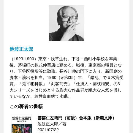
池波正太郎
（1923-1990）東京・浅草生れ。下谷・西町小学校を卒業
後、茅場町の株式仲買店に勤める。戦後、東京都の職員とな
り、下谷区役所等に勤務。長谷川伸の門下に入り、新国劇の
脚本・演出を担当。1960（昭和35）年、「錯乱」で直木賞受
賞。「鬼平犯科帳」「剣客商売」「仕掛人・藤枝梅安」の3
大シリーズをはじめとする膨大な作品群が絶大な人気を博し
ているなか、急性白血病で永眠。
この著者の書籍
雲霧仁左衛門（前後）合本版（新潮文庫）
池波正太郎／著
2021/07/22