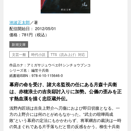
池波正太郎
／著
配信開始日： 2012/05/01
価格：781円（税込）
新潮文庫
文芸一般
時代小説
TTS（読み上げ）対応
作品カナ：アミガサジュウベエ01シンチョウブンコ
シリーズ名： 編笠十兵衛
紙書籍ISBN：978-4-10-115646-0
幕府の命を受け、諸大名監視の任にある月森十兵衛
は、赤穂浪士の吉良邸討入りに加勢。公儀の歪みを正
す熱血漢を描く忠臣蔵外伝。
浅野内匠頭は吉良上野介へ刃傷におよび即日切腹となる。一
方の上野介には何のとがめもなかった。“武士の喧嘩両成
敗”という幕府の定法にもかかわらず、将軍綱吉の裁決は一時
の気まぐれである片手落ちだと世の反感をかう。柳生十兵衛