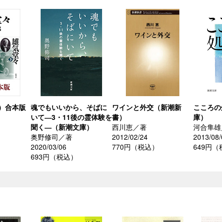
）合本版
魂でもいいから、そばに
ワインと外交（新潮新
こころの
いて―3・11後の霊体験を
書）
庫）
聞く―（新潮文庫）
西川恵／著
河合隼雄
奥野修司／著
2012/02/24
2013/08/
）
2020/03/06
770円（税込）
649円
693円（税込）