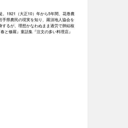
徒。1921（大正10）年から5年間、花巻農
岩手県農民の現実を知り、羅須地人協会を
身するが、理想かなわぬまま過労で肺結核
『春と修羅』童話集『注文の多い料理店』