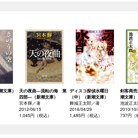
潮文庫）
天の夜曲―流転の海 第
ディスコ探偵水曜日
剣客商売
四部―（新潮文庫）
（中）（新潮文庫）
潮文庫）
宮本輝／著
舞城王太郎／著
池波正太
2012/06/15
2016/04/29
2010/10/
1,045円（税込）
1,485円（税込）
737円