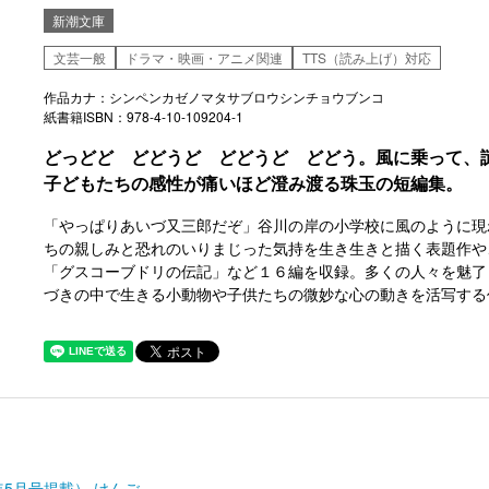
新潮文庫
文芸一般
ドラマ・映画・アニメ関連
TTS（読み上げ）対応
作品カナ：シンペンカゼノマタサブロウシンチョウブンコ
紙書籍ISBN：978-4-10-109204-1
どっどど どどうど どどうど どどう。風に乗って、
子どもたちの感性が痛いほど澄み渡る珠玉の短編集。
「やっぱりあいづ又三郎だぞ」谷川の岸の小学校に風のように現
ちの親しみと恐れのいりまじった気持を生き生きと描く表題作や
「グスコーブドリの伝記」など１６編を収録。多くの人々を魅了
づきの中で生きる小動物や子供たちの微妙な心の動きを活写する
年5月号掲載） けんご