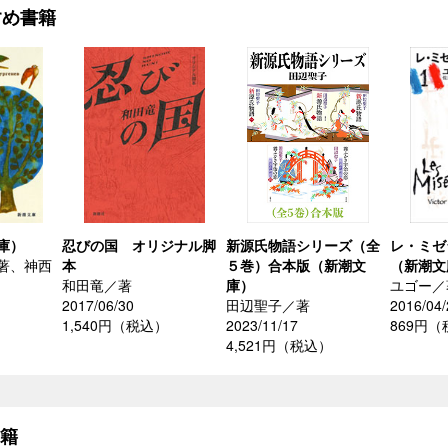
すめ書籍
庫）
忍びの国 オリジナル脚
新源氏物語シリーズ（全
レ・ミゼ
著、神西
本
５巻）合本版（新潮文
（新潮文
和田竜／著
庫）
ユゴー／
2017/06/30
田辺聖子／著
2016/04/
1,540円（税込）
2023/11/17
869円
4,521円（税込）
書籍