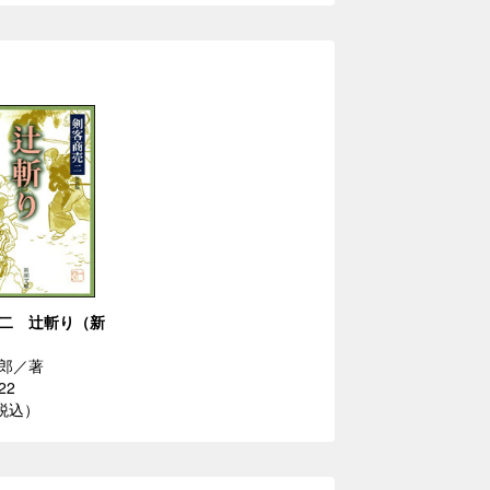
二 辻斬り（新
郎／著
22
（税込）