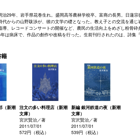
33）明治29年、岩手県花巻生れ。盛岡高等農林学校卒。富商の長男。日蓮宗
時代からの山野跋渉が、彼の文学の礎となった。教え子との交流を通じ
指導、レコードコンサートの開催など、農民の生活向上をめざし粉骨砕
5年は病床で、作品の創作や改稿を行った。生前刊行されたのは、詩集
書籍
郎（新潮
注文の多い料理店（新潮
新編 銀河鉄道の夜（新潮
文庫）
文庫）
宮沢賢治／著
宮沢賢治／著
2011/07/01
2011/07/01
572円（税込）
539円（税込）