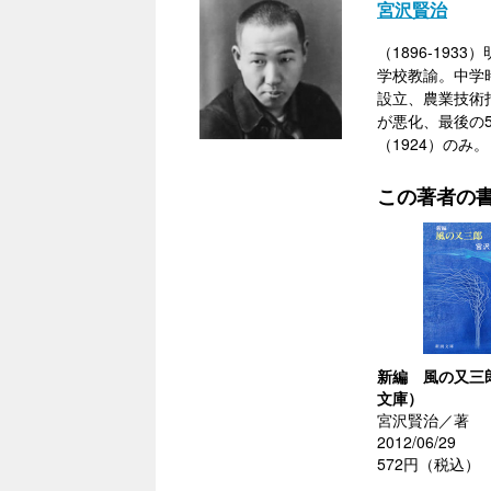
宮沢賢治
（1896-19
学校教諭。中学
設立、農業技術
が悪化、最後の
（1924）のみ。
この著者の
新編 風の又三
文庫）
宮沢賢治／著
2012/06/29
572円（税込）