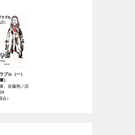
ラブル（一）
庫）
著、佐藤朔／訳
29
（税込）