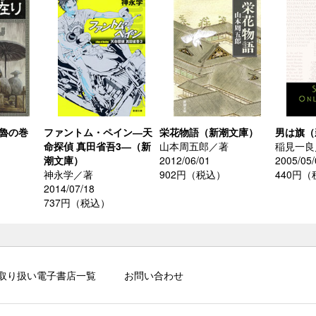
―魯の巻
ファントム・ペイン―天
栄花物語（新潮文庫）
男は旗（
命探偵 真田省吾3―（新
山本周五郎／著
稲見一良
潮文庫）
2012/06/01
2005/05/
神永学／著
902円（税込）
440円
）
2014/07/18
737円（税込）
取り扱い電子書店一覧
お問い合わせ