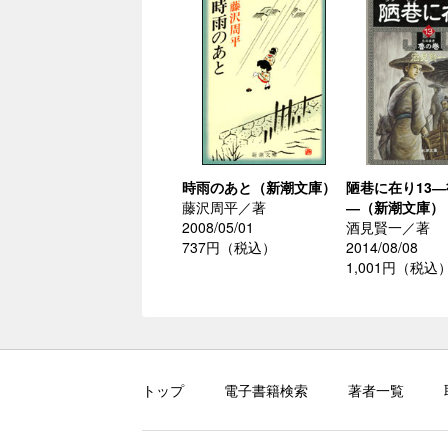
時雨のあと（新潮文庫）
陋巷に在り13
藤沢周平／著
―（新潮文庫）
2008/05/01
酒見賢一／著
737円（税込）
2014/08/08
1,001円（税込
トップ
電子書籍検索
著者一覧