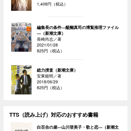
1,408円（税込）
編集長の条件―醍醐真司の博覧推理ファイル
―（新潮文庫）
長崎尚志／著
2021/01/28
825円（税込）
総力捜査（新潮文庫）
安東能明／著
2018/06/29
825円（税込）
TTS（読み上げ）対応のおすすめ書籍
白百合の崖―山川登美子・歌と恋―（新潮文