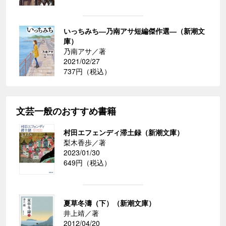
いっちみち―乃南アサ短編傑作選―（新潮文
庫）
乃南アサ／著
2021/02/27
737円（税込）
文芸一般のおすすめ書籍
村田エフェンディ滞土録（新潮文庫）
梨木香歩／著
2023/01/30
649円（税込）
夏草冬濤（下）（新潮文庫）
井上靖／著
2012/04/20