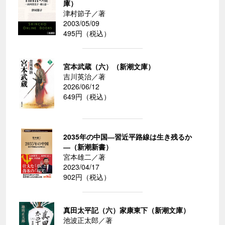
庫）
津村節子／著
2003/05/09
495円（税込）
宮本武蔵（六）（新潮文庫）
吉川英治／著
2026/06/12
649円（税込）
2035年の中国―習近平路線は生き残るか
―（新潮新書）
宮本雄二／著
2023/04/17
902円（税込）
真田太平記（六）家康東下（新潮文庫）
池波正太郎／著