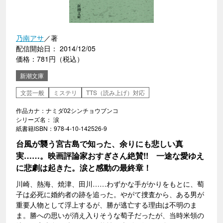
乃南アサ
／著
配信開始日： 2014/12/05
価格：781円（税込）
新潮文庫
文芸一般
ミステリ
TTS（読み上げ）対応
作品カナ：ナミダ02シンチョウブンコ
シリーズ名： 涙
紙書籍ISBN：978-4-10-142526-9
台風が襲う宮古島で知った、余りにも悲しい真
実……。映画評論家おすぎさん絶賛!! 一途な愛ゆえ
に悲劇は起きた。涙と感動の最終章！
川崎、熱海、焼津、田川……わずかな手がかりをもとに、萄
子は必死に婚約者の跡を追った。やがて捜査から、ある男が
重要人物として浮上するが、勝が逃亡する理由は不明のま
ま。勝への思いが消え入りそうな萄子だったが、当時米領の