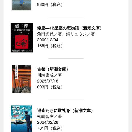
880円（税込）
蠍座―12星座の恋物語（新潮文庫）
角田光代／著、鏡リュウジ／著
2009/12/04
165円（税込）
古都（新潮文庫）
川端康成／著
2025/07/18
693円（税込）
巡査たちに敬礼を（新潮文庫）
松嶋智左／著
2024/02/28
781円（税込）