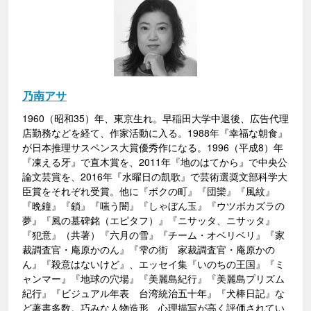
乃南アサ
1960（昭和35）年、東京生れ。早稲田大学中退後、広告代理
店勤務などを経て、作家活動に入る。1988年『幸福な朝食』
が日本推理サスペンス大賞優秀作になる。1996（平成8）年
『凍える牙』で直木賞を、2011年『地のはてから』で中央公
論文芸賞を、2016年『水曜日の凱歌』で芸術選奨文部科学大
臣賞をそれぞれ受賞。他に『ボクの町』『団欒』『風紋』
『晩鐘』『鎖』『嗤う闇』『しゃぼん玉』『ウツボカズラの
夢』『風の墓碑銘（エピタフ）』『ニサッタ、ニサッタ』
『犯意』（共著）『六月の雪』『チーム・オベリベリ』『家
裁調査官・庵原かのん』『雫の街 家裁調査官・庵原かの
ん』『殺意はないけど』、エッセイ集『いのちの王国』『ミ
ャンマー』『地球の穴場』『美麗島紀行』『美麗島プリズム
紀行』『ビジュアル年表 台湾統治五十年』『犬棒日記』な
ど著書多数。巧みな人物造形、心理描写が高く評価されてい