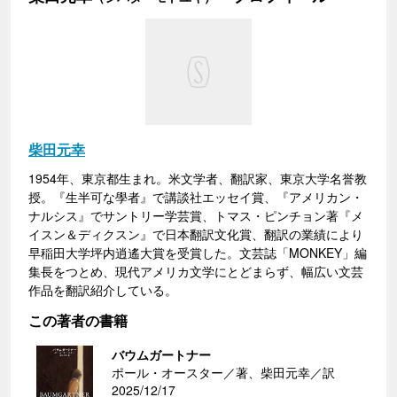
柴田元幸
1954年、東京都生まれ。米文学者、翻訳家、東京大学名誉教
授。『生半可な學者』で講談社エッセイ賞、『アメリカン・
ナルシス』でサントリー学芸賞、トマス・ピンチョン著『メ
イスン＆ディクスン』で日本翻訳文化賞、翻訳の業績により
早稲田大学坪内逍遙大賞を受賞した。文芸誌「MONKEY」編
集長をつとめ、現代アメリカ文学にとどまらず、幅広い文芸
作品を翻訳紹介している。
この著者の書籍
バウムガートナー
ポール・オースター／著、柴田元幸／訳
2025/12/17