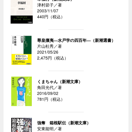
津村節子／著
2003/11/07
440円（税込）
尊皇攘夷―水戸学の四百年―（新潮選書）
片山杜秀／著
2021/05/26
2,475円（税込）
くまちゃん（新潮文庫）
角田光代／著
2016/09/02
781円（税込）
強奪 箱根駅伝（新潮文庫）
安東能明／著