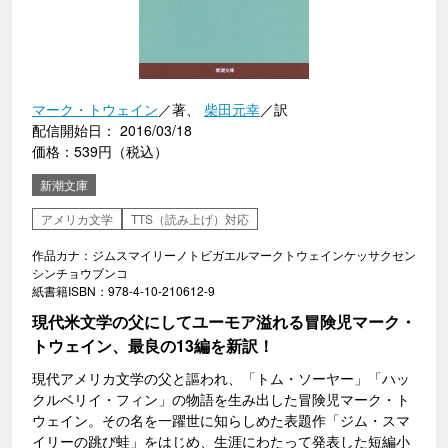
マーク・トウェイン
／著、
柴田元幸
／訳
配信開始日： 2016/03/18
価格：539円（税込）
新潮文庫
アメリカ文学
TTS（読み上げ）対応
作品カナ：ジムスマイリーノトビガエルマークトウェインケッサクセン
シンチョウブンコ
紙書籍ISBN：978-4-10-210612-9
現代米文学の父にしてユーモア溢れる冒険児マーク・
トウェイン、最良の13編を新訳！
現代アメリカ文学の父と謳われ、「トム・ソーヤー」「ハッ
クルベリイ・フィン」の物語を生み出した冒険児マーク・ト
ウェイン。その名を一躍世に知らしめた表題作「ジム・スマ
イリーの跳び蛙」をはじめ、生涯にわたって発表した短編小