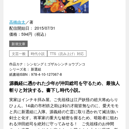
高橋由太
／著
配信開始日： 2015/07/31
価格：594円（税込）
新潮文庫
文芸一般
時代小説
TTS（読み上げ）対応
作品カナ：シンセングミゴザルシンチョウブンコ
シリーズ名： 新選組
紙書籍ISBN：978-4-10-127067-8
源義経に憑かれた少年が沖田総司を守るため、最強人
斬りと対決する。書下し時代小説。
実家はインチキ拝み屋。ご先祖様は江戸妖怪の総大将ぬらり
ひょん。14歳の市村鉄之助は剣の才能皆無なのに、愛犬モモ
と共に新選組に入隊。源義経の亡霊に取り憑かれて滅法強い
剣士と化す。将軍家の重大な秘密を握るため、暗殺者に狙わ
れる沖田総司を絶対に守ってみせる！ ご先祖様のお仲間