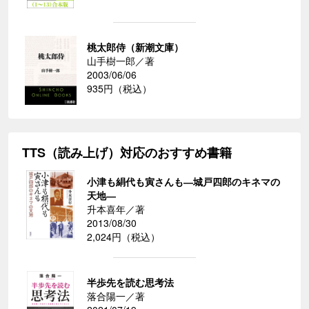
桃太郎侍（新潮文庫）
山手樹一郎／著
2003/06/06
935円（税込）
TTS（読み上げ）対応のおすすめ書籍
小津も絹代も寅さんも―城戸四郎のキネマの
天地―
升本喜年／著
2013/08/30
2,024円（税込）
半歩先を読む思考法
落合陽一／著