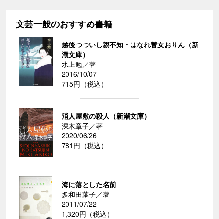
文芸一般のおすすめ書籍
越後つついし親不知・はなれ瞽女おりん（新
潮文庫）
水上勉／著
2016/10/07
715円（税込）
消人屋敷の殺人（新潮文庫）
深木章子／著
2020/06/26
781円（税込）
海に落とした名前
多和田葉子／著
2011/07/22
1,320円（税込）