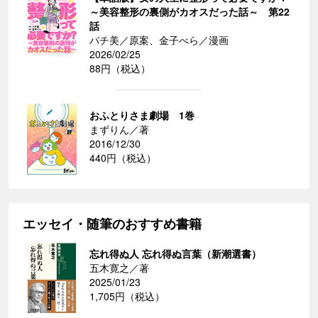
～美容整形の裏側がカオスだった話～ 第22
話
パチ美／原案、金子べら／漫画
2026/02/25
88円（税込）
おふとりさま劇場 1巻
まずりん／著
2016/12/30
440円（税込）
エッセイ・随筆のおすすめ書籍
忘れ得ぬ人 忘れ得ぬ言葉（新潮選書）
五木寛之／著
2025/01/23
1,705円（税込）