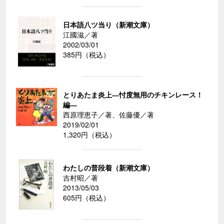
日本語八ツ当り（新潮文庫）
江國滋／著
2002/03/01
385円（税込）
とりあたま炎上―忖度無用のチキンレース！
編―
西原理恵子／著、佐藤優／著
2019/02/01
1,320円（税込）
わたしの普段着（新潮文庫）
吉村昭／著
2013/05/03
605円（税込）