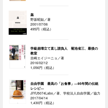
姦
野坂昭如／著
2001/07/06
495円（税込）
学級崩壊立て直し請負人 菊池省三、最後の
教室
吉崎エイジーニョ／著
2016/02/12
1,056円（税込）
自由学園 最高の「お食事」―95年間の伝統
レシピ―
JIYU5074Labo／著、学校法人自由学園／協力
2017/04/14
1,430円（税込）