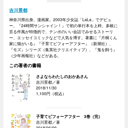
吉川景都
神奈川県出身。漫画家。2003年少女誌「LaLa」でデビュ
ー。『24時間サンシャイン！』で初の単行本を上梓。多岐に
亘る作風が特徴的で、テンポのいい会話でみせるストーリ
ー、エッセイコミックなどで人気を博す。著書に『片桐くん
家に猫がいる』『子育てビフォーアフター』（新潮社）、
『モズ』シリーズ（集英社クリエイティブ）、『鬼を飼う』
（少年画報社）などがある。
この著者の書籍
さよならわたしのおかあさん
吉川景都／著
2018/11/30
1,100円（税込）
子育てビフォーアフター 3巻（完）
吉川景都／著
2018/06/09