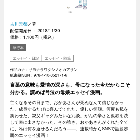
吉川景都
／著
配信開始日： 2018/11/30
価格：1,100円（税込）
単行本
エッセイ・日記
エッセイ・随筆
作品カナ：サヨナラワタシノオカアサン
紙書籍ISBN：978-4-10-352171-6
言葉の意味も愛情の深さも、母になった今だからこそ
分かる。読めば号泣の母娘エッセイ漫画。
亡くなるその日まで、おかあさんが死ぬなんて信じなかっ
た。成長するたびに喜んでくれた、優しい笑顔。何度も私を
笑わせた、親父ギャグみたいな冗談。がんの辛さと孤独を決
して表に出さなかった、その強さ。おかあさんがくれた全て
に、私は何を返せるんだろう――。連載時からSNSで話題沸
騰のエッセイ漫画！