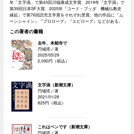
年「文字渦」で第43回川端康成文学賞、2019年『文字渦』で
第39回日本SF大賞、2025年『コード・ブッダ 機械仏教史
縁起』で第76回読売文学賞をそれぞれ受賞。他の作品に『ム
ーンシャイン』『プロローグ』『エピローグ』などがある。
この著者の書籍
去年、本能寺で
円城塔／著
2025/05/29
2,090円（税込）
文字渦（新潮文庫）
円城塔／著
2021/01/28
825円（税込）
これはペンです（新潮文庫）
円城塔／著