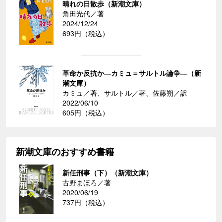
晴れの日散歩（新潮文庫）
角田光代／著
2024/12/24
693円（税込）
革命か反抗か―カミュ＝サルトル論争―（新
潮文庫）
カミュ／著、サルトル／著、佐藤朔／訳
2022/06/10
605円（税込）
新潮文庫のおすすめ書籍
新任刑事（下）（新潮文庫）
古野まほろ／著
2020/06/19
737円（税込）