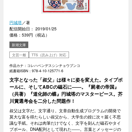
円城塔
／著
配信開始日： 2019/01/25
価格：539円（税込）
新潮文庫
文芸一般
TTS（読み上げ）対応
作品カナ：コレハペンデスシンチョウブンコ
紙書籍ISBN：978-4-10-125771-6
文字となった「叔父」は様々に姿を変えた。タイプボ
ールに、そしてABCの磁石に――。『屍者の帝国』
（共著）『道化師の蝶』円城塔のマスターピース。芥
川賞選考会を二分した問題作！
叔父は文字だ。文字通り。文章自動生成プログラムの開発で
莫大な富を得たらしい叔父から、大学生の姪に次々届く不思
議な手紙。それは肉筆だけでなく、文字を刻んだ磁石やタイ
プボール、DNA配列として現れた――。言葉とメッセージの