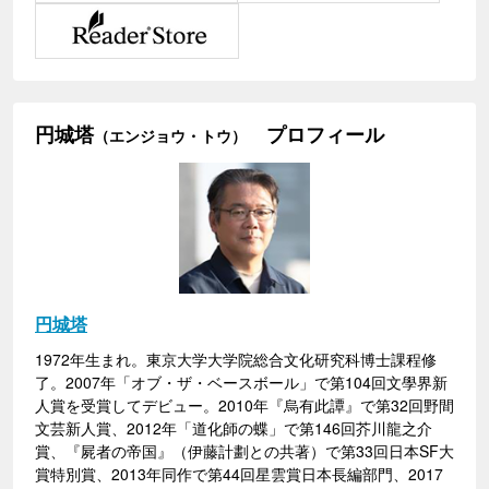
円城塔
プロフィール
（エンジョウ・トウ）
円城塔
1972年生まれ。東京大学大学院総合文化研究科博士課程修
了。2007年「オブ・ザ・ベースボール」で第104回文學界新
人賞を受賞してデビュー。2010年『烏有此譚』で第32回野間
文芸新人賞、2012年「道化師の蝶」で第146回芥川龍之介
賞、『屍者の帝国』（伊藤計劃との共著）で第33回日本SF大
賞特別賞、2013年同作で第44回星雲賞日本長編部門、2017