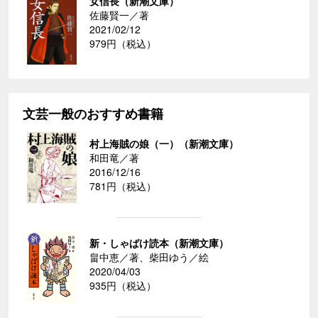
女信長（新潮文庫）
佐藤賢一／著
2021/02/12
979円（税込）
文芸一般のおすすめ書籍
村上海賊の娘（一）（新潮文庫）
和田竜／著
2016/12/16
781円（税込）
新・しゃばけ読本（新潮文庫）
畠中恵／著、柴田ゆう／絵
2020/04/03
935円（税込）