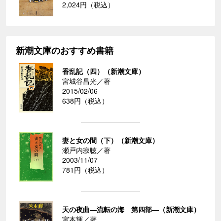
2,024円（税込）
新潮文庫のおすすめ書籍
香乱記（四）（新潮文庫）
宮城谷昌光／著
2015/02/06
638円（税込）
妻と女の間（下）（新潮文庫）
瀬戸内寂聴／著
2003/11/07
781円（税込）
天の夜曲―流転の海 第四部―（新潮文庫）
宮本輝／著