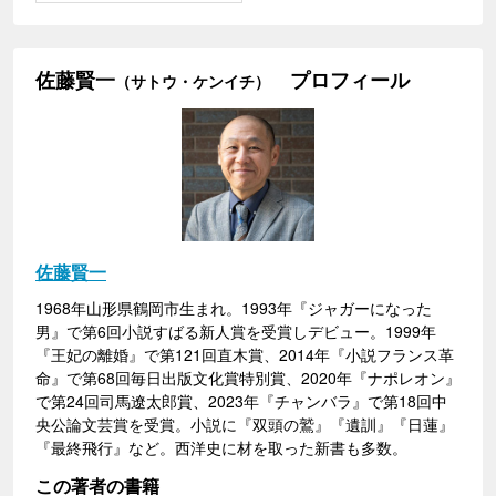
佐藤賢一
プロフィール
（サトウ・ケンイチ）
佐藤賢一
1968年山形県鶴岡市生まれ。1993年『ジャガーになった
男』で第6回小説すばる新人賞を受賞しデビュー。1999年
『王妃の離婚』で第121回直木賞、2014年『小説フランス革
命』で第68回毎日出版文化賞特別賞、2020年『ナポレオン』
で第24回司馬遼太郎賞、2023年『チャンバラ』で第18回中
央公論文芸賞を受賞。小説に『双頭の鷲』『遺訓』『日蓮』
『最終飛行』など。西洋史に材を取った新書も多数。
この著者の書籍