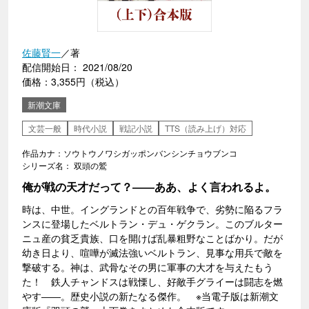
佐藤賢一
／著
配信開始日： 2021/08/20
価格：3,355円（税込）
新潮文庫
文芸一般
時代小説
戦記小説
TTS（読み上げ）対応
作品カナ：ソウトウノワシガッポンバンシンチョウブンコ
シリーズ名： 双頭の鷲
俺が戦の天才だって？――ああ、よく言われるよ。
時は、中世。イングランドとの百年戦争で、劣勢に陥るフラ
ンスに登場したベルトラン・デュ・ゲクラン。このブルター
ニュ産の貧乏貴族、口を開けば乱暴粗野なことばかり。だが
幼き日より、喧嘩が滅法強いベルトラン、見事な用兵で敵を
撃破する。神は、武骨なその男に軍事の大才を与えたもう
た！ 鉄人チャンドスは戦慄し、好敵手グライーは闘志を燃
やす――。歴史小説の新たなる傑作。 ※当電子版は新潮文