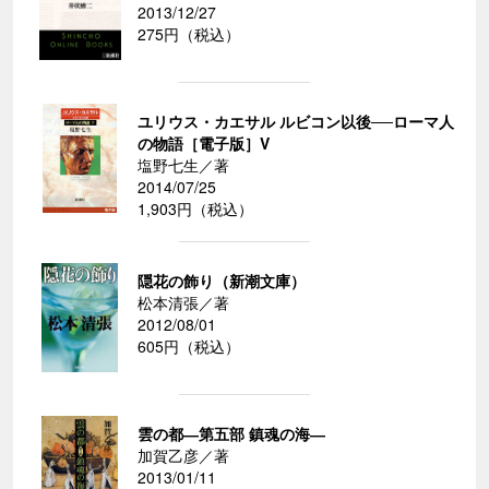
2013/12/27
275円（税込）
ユリウス・カエサル ルビコン以後──ローマ人
の物語［電子版］V
塩野七生／著
2014/07/25
1,903円（税込）
隠花の飾り（新潮文庫）
松本清張／著
2012/08/01
605円（税込）
雲の都―第五部 鎮魂の海―
加賀乙彦／著
2013/01/11