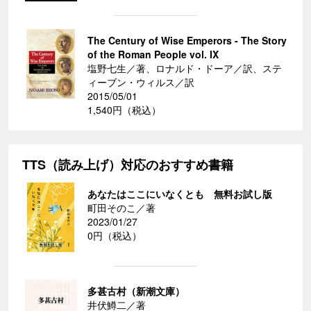
The Century of Wise Emperors - The Story
of the Roman People vol. IX
塩野七生／著、ロナルド・ドーア／訳、ステ
ィーブン・ウィルス／訳
2015/05/01
1,540円（税込）
TTS（読み上げ）対応のおすすめ書籍
あなたはここにいなくとも 無料お試し版
町田そのこ／著
2023/01/27
0円（税込）
多甚古村（新潮文庫）
井伏鱒二／著