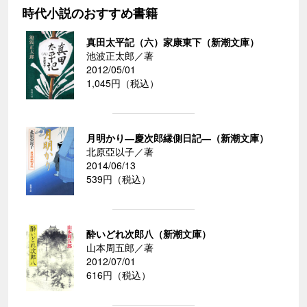
時代小説のおすすめ書籍
真田太平記（六）家康東下（新潮文庫）
池波正太郎／著
2012/05/01
1,045円（税込）
月明かり―慶次郎縁側日記―（新潮文庫）
北原亞以子／著
2014/06/13
539円（税込）
酔いどれ次郎八（新潮文庫）
山本周五郎／著
2012/07/01
616円（税込）