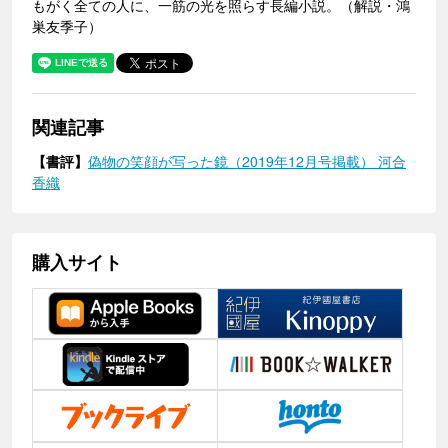
もがく全ての人に、一筋の光を照らす長編小説。（解説・鴻
巣友季子）
関連記事
【書評】
偽物の笑顔が写った鏡（2019年12月号掲載） 河合
香織
購入サイト