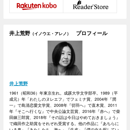
井上荒野
プロフィール
（イノウエ・アレノ）
井上荒野
1961（昭和36）年東京生れ。成蹊大学文学部卒。1989（平
成元）年「わたしのヌレエフ」でフェミナ賞、2004年『潤
一』で島清恋愛文学賞、2008年『切羽へ』で直木賞、2011
年『そこへ行くな』で中央公論文芸賞、2016年『赤へ』で柴
田錬三郎賞、2018年『その話は今日はやめておきましょう』
で織田作之助賞をそれぞれ受賞する。他の作品に『あちらに
いる鬼』『あたしたち、海へ』『生皮』『僕の女を探してい