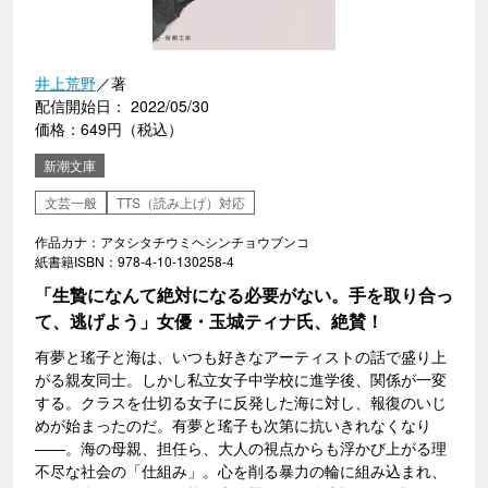
井上荒野
／著
配信開始日： 2022/05/30
価格：649円（税込）
新潮文庫
文芸一般
TTS（読み上げ）対応
作品カナ：アタシタチウミヘシンチョウブンコ
紙書籍ISBN：978-4-10-130258-4
「生贄になんて絶対になる必要がない。手を取り合っ
て、逃げよう」女優・玉城ティナ氏、絶賛！
有夢と瑤子と海は、いつも好きなアーティストの話で盛り上
がる親友同士。しかし私立女子中学校に進学後、関係が一変
する。クラスを仕切る女子に反発した海に対し、報復のいじ
めが始まったのだ。有夢と瑤子も次第に抗いきれなくなり
――。海の母親、担任ら、大人の視点からも浮かび上がる理
不尽な社会の「仕組み」。心を削る暴力の輪に組み込まれ、