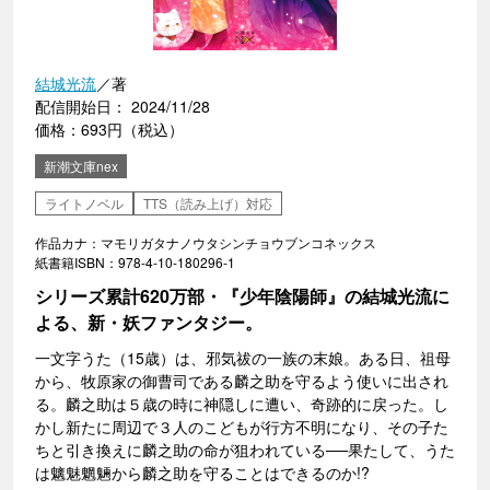
結城光流
／著
配信開始日： 2024/11/28
価格：693円（税込）
新潮文庫nex
ライトノベル
TTS（読み上げ）対応
作品カナ：マモリガタナノウタシンチョウブンコネックス
紙書籍ISBN：978-4-10-180296-1
シリーズ累計620万部・『少年陰陽師』の結城光流に
よる、新・妖ファンタジー。
一文字うた（15歳）は、邪気祓の一族の末娘。ある日、祖母
から、牧原家の御曹司である麟之助を守るよう使いに出され
る。麟之助は５歳の時に神隠しに遭い、奇跡的に戻った。し
かし新たに周辺で３人のこどもが行方不明になり、その子た
ちと引き換えに麟之助の命が狙われている──果たして、うた
は魑魅魍魎から麟之助を守ることはできるのか!?