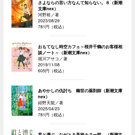
さよならの言い方なんて知らない。８（新潮
文庫nex）
河野裕／著
2023/08/29
781円（税込）
おもてなし時空カフェ～桜井千鶴のお客様相
談ノート～（新潮文庫nex）
堀川アサコ／著
2019/11/08
605円（税込）
あやかしの仇討ち 幽世の薬剤師（新潮文庫
nex）
紺野天龍／著
2025/04/23
781円（税込）
君と漕ぐ―ながとろ高校カヌー部―（新潮文