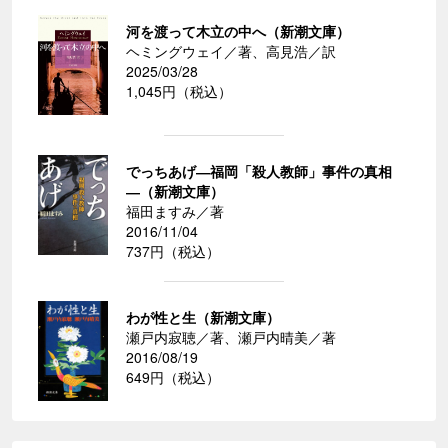
河を渡って木立の中へ（新潮文庫）
ヘミングウェイ／著、高見浩／訳
2025/03/28
1,045円（税込）
でっちあげ―福岡「殺人教師」事件の真相
―（新潮文庫）
福田ますみ／著
2016/11/04
737円（税込）
わが性と生（新潮文庫）
瀬戸内寂聴／著、瀬戸内晴美／著
2016/08/19
649円（税込）