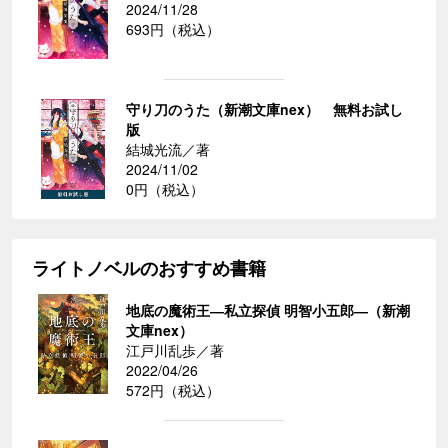
2024/11/28
693円（税込）
守り刀のうた（新潮文庫nex） 無料お試し
版
結城光流／著
2024/11/02
0円（税込）
ライトノベルのおすすめ書籍
地底の魔術王―私立探偵 明智小五郎―（新潮
文庫nex）
江戸川乱歩／著
2022/04/26
572円（税込）