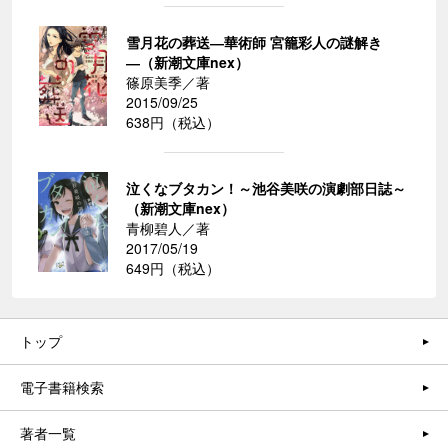
雪月花の葬送―華術師 宮籠彩人の謎解き
―（新潮文庫nex）
篠原美季／著
2015/09/25
638円（税込）
泣くなブタカン！～池谷美咲の演劇部日誌～
（新潮文庫nex）
青柳碧人／著
2017/05/19
649円（税込）
トップ
電子書籍検索
著者一覧