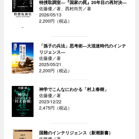
特捜取調室―『国家の罠』20年目の再対決―
佐藤優／著、西村尚芳／著
2026/05/13
2,200円（税込）
「孫子の兵法」思考術―大混迷時代のインテ
リジェンス―
佐藤優／著
2025/05/21
2,200円（税込）
神学でこんなにわかる「村上春樹」
佐藤優／著
2023/12/22
2,475円（税込）
国難のインテリジェンス（新潮新書）
佐藤優／著