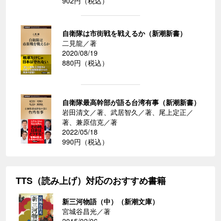
902円（税込）
自衛隊は市街戦を戦えるか（新潮新書）
二見龍／著
2020/08/19
880円（税込）
自衛隊最高幹部が語る台湾有事（新潮新書）
岩田清文／著、武居智久／著、尾上定正／
著、兼原信克／著
2022/05/18
990円（税込）
TTS（読み上げ）対応のおすすめ書籍
新三河物語（中）（新潮文庫）
宮城谷昌光／著