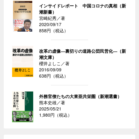
インサイドレポート 中国コロナの真相（新
潮新書）
宮崎紀秀／著
2020/09/17
858円（税込）
改革の虚像―裏切りの道路公団民営化―（新
潮文庫）
櫻井よしこ／著
2016/09/09
638円（税込）
外務官僚たちの大東亜共栄圏（新潮選書）
熊本史雄／著
2025/05/21
1,980円（税込）