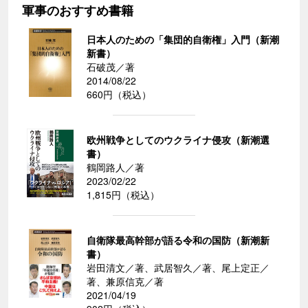
軍事のおすすめ書籍
日本人のための「集団的自衛権」入門（新潮
新書）
石破茂／著
2014/08/22
660円（税込）
欧州戦争としてのウクライナ侵攻（新潮選
書）
鶴岡路人／著
2023/02/22
1,815円（税込）
自衛隊最高幹部が語る令和の国防（新潮新
書）
岩田清文／著、武居智久／著、尾上定正／
著、兼原信克／著
2021/04/19