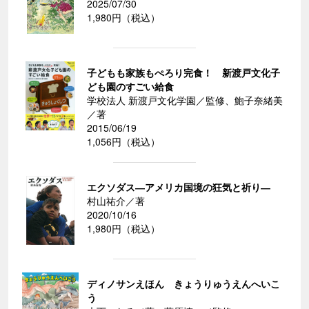
2025/07/30
1,980円（税込）
子どもも家族もぺろり完食！ 新渡戸文化子
ども園のすごい給食
学校法人 新渡戸文化学園／監修、鮑子奈緒美
／著
2015/06/19
1,056円（税込）
エクソダス―アメリカ国境の狂気と祈り―
村山祐介／著
2020/10/16
1,980円（税込）
ディノサンえほん きょうりゅうえんへいこ
う