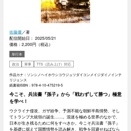
佐藤優
／著
配信開始日： 2025/05/21
価格：2,200円（税込）
単行本
政治
軍事
TTS（読み上げ）対応
作品カナ：ソンシノヘイホウシコウジュツダイコンメイジダイノインテ
リジェンス
紙書籍ISBN：978-4-10-475219-5
今こそ、兵法書『孫子』から「戦わずして勝つ」極意
を学べ！
ウクライナ侵攻、ガザ紛争、予測不能な朝鮮半島情勢、そし
てトランプ大統領の誕生……。混迷を極める世界のなかで、
日本が生き残るために何をすべきか。今こそ兵法書『孫子』
を基礎に据えて国際情勢を読み解き、戦争を回避せねばなら