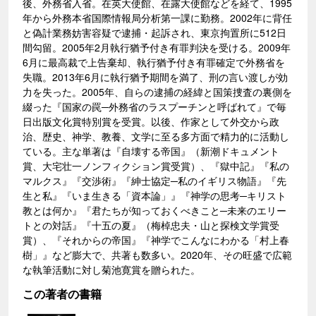
後、外務省入省。在英大使館、在露大使館などを経て、1995
年から外務本省国際情報局分析第一課に勤務。2002年に背任
と偽計業務妨害容疑で逮捕・起訴され、東京拘置所に512日
間勾留。2005年2月執行猶予付き有罪判決を受ける。2009年
6月に最高裁で上告棄却、執行猶予付き有罪確定で外務省を
失職。2013年6月に執行猶予期間を満了、刑の言い渡しが効
力を失った。2005年、自らの逮捕の経緯と国策捜査の裏側を
綴った『国家の罠─外務省のラスプーチンと呼ばれて』で毎
日出版文化賞特別賞を受賞。以後、作家として外交から政
治、歴史、神学、教養、文学に至る多方面で精力的に活動し
ている。主な単著は『自壊する帝国』（新潮ドキュメント
賞、大宅壮一ノンフィクション賞受賞）、『獄中記』『私の
マルクス』『交渉術』『紳士協定─私のイギリス物語』『先
生と私』『いま生きる「資本論」』『神学の思考─キリスト
教とは何か』『君たちが知っておくべきこと─未来のエリー
トとの対話』『十五の夏』（梅棹忠夫・山と探検文学賞受
賞）、『それからの帝国』『神学でこんなにわかる「村上春
樹」』など膨大で、共著も数多い。2020年、その旺盛で広範
な執筆活動に対し菊池寛賞を贈られた。
この著者の書籍