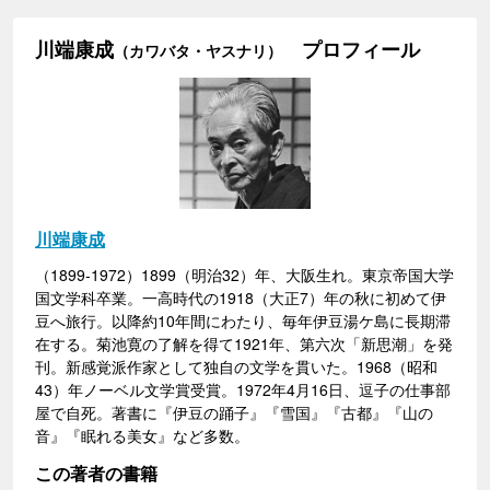
川端康成
プロフィール
（カワバタ・ヤスナリ）
川端康成
（1899-1972）1899（明治32）年、大阪生れ。東京帝国大学
国文学科卒業。一高時代の1918（大正7）年の秋に初めて伊
豆へ旅行。以降約10年間にわたり、毎年伊豆湯ケ島に長期滞
在する。菊池寛の了解を得て1921年、第六次「新思潮」を発
刊。新感覚派作家として独自の文学を貫いた。1968（昭和
43）年ノーベル文学賞受賞。1972年4月16日、逗子の仕事部
屋で自死。著書に『伊豆の踊子』『雪国』『古都』『山の
音』『眠れる美女』など多数。
この著者の書籍