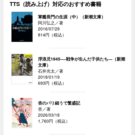
TTS（読み上げ）対応のおすすめ書籍
軍艦長門の生涯（中）（新潮文庫）
阿川弘之／著
2016/07/29
814円（税込）
浮浪児1945-―戦争が生んだ子供たち―（新潮
文庫）
石井光太／著
2018/01/19
693円（税込）
杏のパリ細うで繁盛記
杏／著
2026/03/18
1,760円（税込）