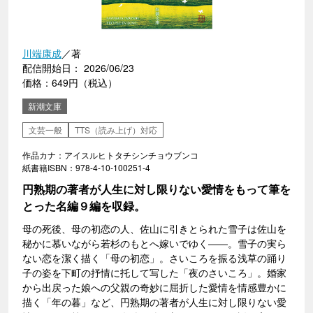
川端康成
／著
配信開始日： 2026/06/23
価格：649円（税込）
新潮文庫
文芸一般
TTS（読み上げ）対応
作品カナ：アイスルヒトタチシンチョウブンコ
紙書籍ISBN：978-4-10-100251-4
円熟期の著者が人生に対し限りない愛情をもって筆を
とった名編９編を収録。
母の死後、母の初恋の人、佐山に引きとられた雪子は佐山を
秘かに慕いながら若杉のもとへ嫁いでゆく――。雪子の実ら
ない恋を潔く描く「母の初恋」。さいころを振る浅草の踊り
子の姿を下町の抒情に托して写した「夜のさいころ」。婚家
から出戻った娘への父親の奇妙に屈折した愛情を情感豊かに
描く「年の暮」など、円熟期の著者が人生に対し限りない愛