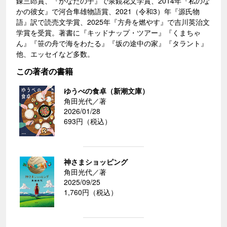
錬三郎賞、『かなたの子』で泉鏡花文学賞、2014年『私のな
かの彼女』で河合隼雄物語賞、2021（令和3）年『源氏物
語』訳で読売文学賞、2025年『方舟を燃やす』で吉川英治文
学賞を受賞。著書に『キッドナップ・ツアー』『くまちゃ
ん』『笹の舟で海をわたる』『坂の途中の家』『タラント』
他、エッセイなど多数。
この著者の書籍
ゆうべの食卓（新潮文庫）
角田光代／著
2026/01/28
693円（税込）
神さまショッピング
角田光代／著
2025/09/25
1,760円（税込）