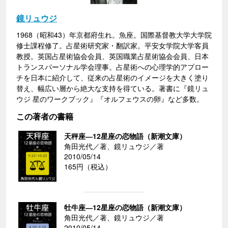
鏡リュウジ
1968（昭和43）年京都府生れ。魚座。国際基督教大学大学院
修士課程修了。占星術研究家・翻訳家。平安女学院大学客員
教授。英国占星術協会会員、英国職業占星術協会会員、日本
トランスパーソナル学会理事。占星術への心理学的アプロー
チを日本に紹介して、従来の占星術のイメージを大きく塗り
替え、幅広い層から絶大な支持を得ている。著書に『鏡リュ
ウジ 星のワークブック』『オルフェウスの卵』など多数。
この著者の書籍
天秤座―12星座の恋物語（新潮文庫）
角田光代／著、鏡リュウジ／著
2010/05/14
165円（税込）
牡牛座―12星座の恋物語（新潮文庫）
角田光代／著、鏡リュウジ／著
2010/05/14