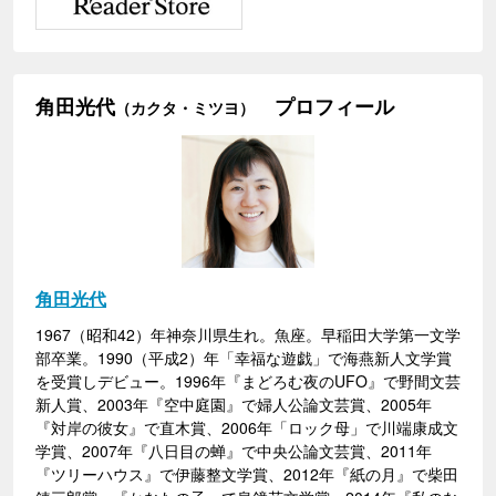
角田光代
プロフィール
（カクタ・ミツヨ）
角田光代
1967（昭和42）年神奈川県生れ。魚座。早稲田大学第一文学
部卒業。1990（平成2）年「幸福な遊戯」で海燕新人文学賞
を受賞しデビュー。1996年『まどろむ夜のUFO』で野間文芸
新人賞、2003年『空中庭園』で婦人公論文芸賞、2005年
『対岸の彼女』で直木賞、2006年「ロック母」で川端康成文
学賞、2007年『八日目の蝉』で中央公論文芸賞、2011年
『ツリーハウス』で伊藤整文学賞、2012年『紙の月』で柴田