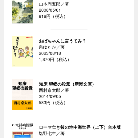
山本周五郎／著
2008/05/01
616円（税込）
おばちゃんに言うてみ？
泉ゆたか／著
2023/08/18
1,870円（税込）
知床 望郷の殺意（新潮文庫）
西村京太郎／著
2014/09/05
583円（税込）
ローマ亡き後の地中海世界（上下）合本版
塩野七生／著