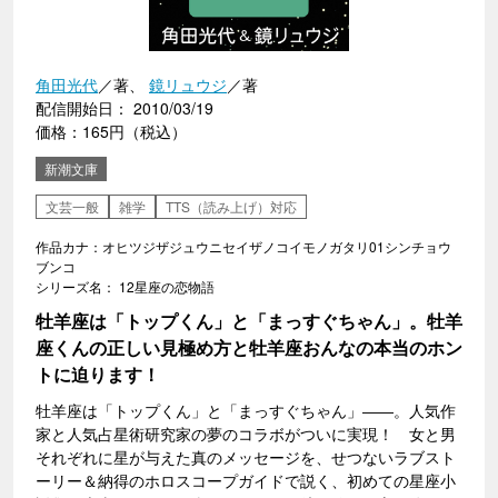
角田光代
／著、
鏡リュウジ
／著
配信開始日： 2010/03/19
価格：165円（税込）
新潮文庫
文芸一般
雑学
TTS（読み上げ）対応
作品カナ：オヒツジザジュウニセイザノコイモノガタリ01シンチョウ
ブンコ
シリーズ名： 12星座の恋物語
牡羊座は「トップくん」と「まっすぐちゃん」。牡羊
座くんの正しい見極め方と牡羊座おんなの本当のホン
トに迫ります！
牡羊座は「トップくん」と「まっすぐちゃん」――。人気作
家と人気占星術研究家の夢のコラボがついに実現！ 女と男
それぞれに星が与えた真のメッセージを、せつないラブスト
ーリー＆納得のホロスコープガイドで説く、初めての星座小