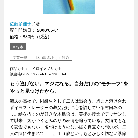
佐藤多佳子
／著
配信開始日： 2008/05/01
価格：880円（税込）
単行本
文芸一般
TTS（読み上げ）対応
作品カナ：キイロイメノサカナ
紙書籍ISBN：978-4-10-419003-4
もう逃げない。マジになる。自分だけの“モチーフ”を
やっと見つけたから。
海辺の高校で、同級生として二人は出会う。周囲と溶け合わ
ずイラストレーターの叔父だけに心を許している村田みの
り。絵を描くのが好きな木島悟は、美術の授業でデッサンし
て以来、気がつくとみのりの表情を追っている。友情でもな
く恋愛でもない、名づけようのない強く真直ぐな想いが、二
人の間に生まれて――。１６歳というもどかしく切ない季節