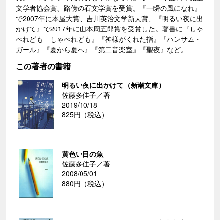
文学者協会賞、路傍の石文学賞を受賞。『一瞬の風になれ』
で2007年に本屋大賞、吉川英治文学新人賞、『明るい夜に出
かけて』で2017年に山本周五郎賞を受賞した。著書に『しゃ
べれども しゃべれども』『神様がくれた指』『ハンサム・
ガール』『夏から夏へ』『第二音楽室』『聖夜』など。
この著者の書籍
明るい夜に出かけて（新潮文庫）
佐藤多佳子／著
2019/10/18
825円（税込）
黄色い目の魚
佐藤多佳子／著
2008/05/01
880円（税込）