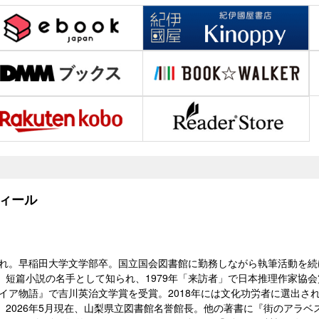
ィール
京生れ。早稲田大学文学部卒。国立国会図書館に勤務しながら執筆活動を続
。短篇小説の名手として知られ、1979年「来訪者」で日本推理作家協
トロイア物語』で吉川英治文学賞を受賞。2018年には文化功労者に選出さ
、2026年5月現在、山梨県立図書館名誉館長。他の著書に『街のアラ