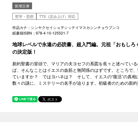
新潮文庫
哲学・思想
TTS（読み上げ）対応
作品カナ：シンヤクセイショヲシッテイマスカシンチョウブンコ
紙書籍ISBN：978-4-10-125521-7
地球レベルで永遠の必読書、超入門編。元祖「おもしろ
の決定版！
新約聖書の冒頭で、マリアの夫ヨセフの系図を長々と述べている
ば、そんなことはイエスの血筋と無関係のはずです。ところで、
ていますか？ ではヨハネは？ そして、イエスの“復活”の真
数々の謎に、ミステリーの名手が迫ります。初級者のための新約