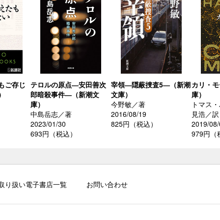
もご存じ
テロルの原点―安田善次
宰領―隠蔽捜査5―（新潮
カリ・モ
）
郎暗殺事件―（新潮文
文庫）
庫）
庫）
今野敏／著
トマス・
中島岳志／著
2016/08/19
見浩／訳
2023/01/30
825円（税込）
2019/08/
693円（税込）
979円
取り扱い電子書店一覧
お問い合わせ