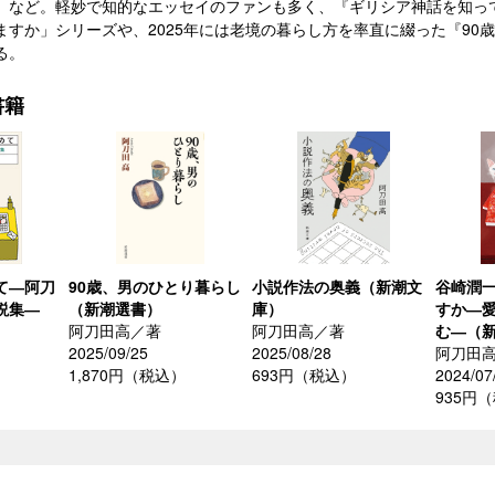
』など。軽妙で知的なエッセイのファンも多く、『ギリシア神話を知っ
ますか」シリーズや、2025年には老境の暮らし方を率直に綴った『90
る。
書籍
て―阿刀
90歳、男のひとり暮らし
小説作法の奥義（新潮文
谷崎潤
説集―
（新潮選書）
庫）
すか―
阿刀田高／著
阿刀田高／著
む―（
2025/09/25
2025/08/28
阿刀田
）
1,870円（税込）
693円（税込）
2024/07
935円