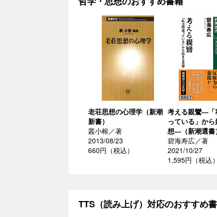
哲学・思想のおすすめ書籍
老荘思想の心理学（新潮
考える親鸞―「
新書）
っている」から
叢小榕／著
想―（新潮選書
2013/08/23
碧海寿広／著
660円（税込）
2021/10/27
1,595円（税込
TTS（読み上げ）対応のおすすめ