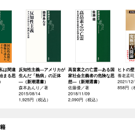
私は間違
反知性主義―アメリカが
高畠素之の亡霊―ある国
ヒトの壁
始まる思
生んだ「熱病」の正体
家社会主義者の危険な思
養老孟司
）
―（新潮選書）
想―（新潮選書）
2021/12/
森本あんり／著
佐藤優／著
858円
2015/08/14
2018/11/09
）
1,925円（税込）
2,090円（税込）
書籍