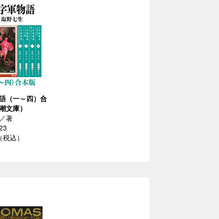
語（一～四）合
潮文庫）
／著
23
円（税込）