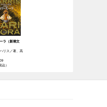
ーラ（新潮文
ハリス／著、高
09
（税込）