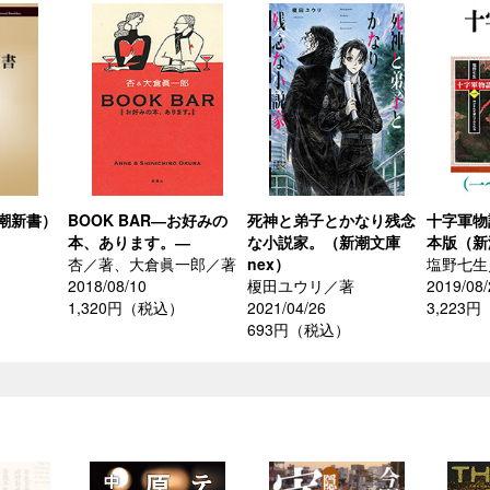
潮新書）
BOOK BAR―お好みの
死神と弟子とかなり残念
十字軍物
本、あります。―
な小説家。（新潮文庫
本版（新
杏／著、大倉眞一郎／著
nex）
塩野七生
2018/08/10
榎田ユウリ／著
2019/08/
1,320円（税込）
2021/04/26
3,223
693円（税込）