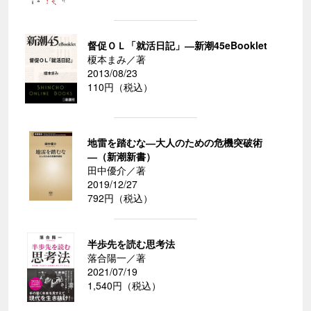
督促ＯＬ「就活日記」―新潮45eBooklet
榎本まみ／著
2013/08/23
110円（税込）
地雷を踏むな―大人のための危機突破術
―（新潮新書）
田中優介／著
2019/12/27
792円（税込）
半歩先を読む思考法
落合陽一／著
2021/07/19
1,540円（税込）