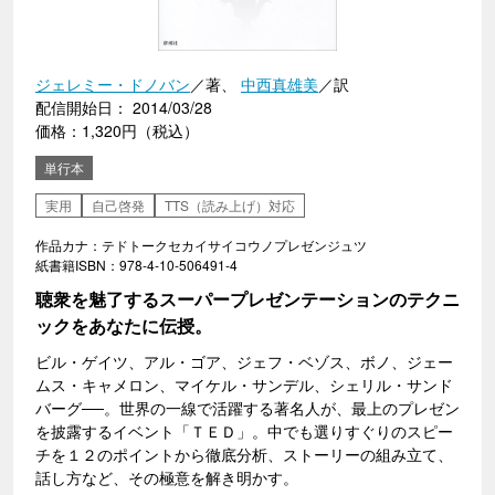
ジェレミー・ドノバン
／著、
中西真雄美
／訳
配信開始日： 2014/03/28
価格：1,320円（税込）
単行本
実用
自己啓発
TTS（読み上げ）対応
作品カナ：テドトークセカイサイコウノプレゼンジュツ
紙書籍ISBN：978-4-10-506491-4
聴衆を魅了するスーパープレゼンテーションのテクニ
ックをあなたに伝授。
ビル・ゲイツ、アル・ゴア、ジェフ・ベゾス、ボノ、ジェー
ムス・キャメロン、マイケル・サンデル、シェリル・サンド
バーグ──。世界の一線で活躍する著名人が、最上のプレゼン
を披露するイベント「ＴＥＤ」。中でも選りすぐりのスピー
チを１２のポイントから徹底分析、ストーリーの組み立て、
話し方など、その極意を解き明かす。