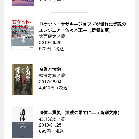
ロケット・ササキ―ジョブズが憧れた伝説の
エンジニア・佐々木正―（新潮文庫）
大西康之／著
2019/09/20
572円（税込）
名誉と恍惚
松浦寿輝／著
2017/08/04
4,400円（税込）
遺体―震災、津波の果てに―（新潮文庫）
石井光太／著
2019/01/25
693円（税込）