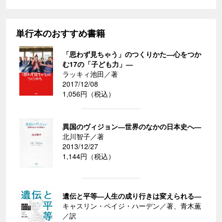
単行本のおすすめ書籍
「思わず見ちゃう」のつくりかた―心をつか
む17の「子ども力」―
ラッキィ池田／著
2017/12/08
1,056円（税込）
異国のヴィジョン―世界のなかの日本史へ―
北川智子／著
2013/12/27
1,144円（税込）
遺伝と平等―人生の成り行きは変えられる―
キャスリン・ペイジ・ハーデン／著、青木薫
／訳