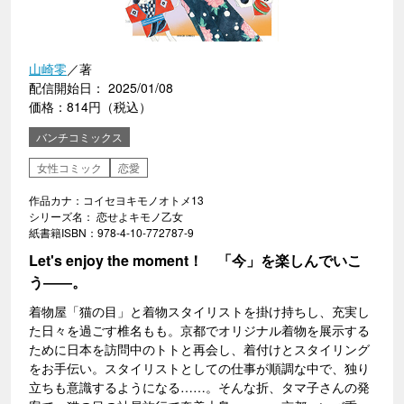
山崎零
／著
配信開始日： 2025/01/08
価格：814円（税込）
バンチコミックス
女性コミック
恋愛
作品カナ：コイセヨキモノオトメ13
シリーズ名： 恋せよキモノ乙女
紙書籍ISBN：978-4-10-772787-9
Let's enjoy the moment！ 「今」を楽しんでいこ
う――。
着物屋「猫の目」と着物スタイリストを掛け持ちし、充実し
た日々を過ごす椎名もも。京都でオリジナル着物を展示する
ために日本を訪問中のトトと再会し、着付けとスタイリング
をお手伝い。スタイリストとしての仕事が順調な中で、独り
立ちも意識するようになる……。そんな折、タマ子さんの発