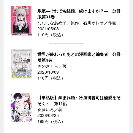
爪痕―それでも結婚、続けますか？― 分冊
版第31巻
ななしなあめ子／原作、石川オレオ／作画
2021/05/08
110円（税込）
世界が終わったあとの漫画家と編集者 分冊
版第4巻
さのさくら／著
2020/10/09
110円（税込）
【単話版】疎まれ婚～冷血御曹司は寵愛をそ
そぐ～ 第11話
春藤いろ／著
2026/03/25
198円（税込）