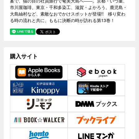
案で、猫の目の社員旅行で奄美大島へ――。京都・いづ重、
市川屋珈琲、東京・千和多染工、滋賀・よかろう、鹿児島・
大島紬村など、素敵なおでかけスポットが登場!! 移り変わ
る時の流れと共に、ももに決断の時が訪れる第13巻！
購入サイト