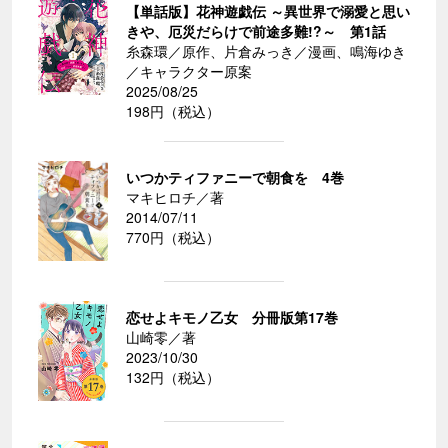
【単話版】花神遊戯伝 ～異世界で溺愛と思い
きや、厄災だらけで前途多難!?～ 第1話
糸森環／原作、片倉みっき／漫画、鳴海ゆき
／キャラクター原案
2025/08/25
198円（税込）
いつかティファニーで朝食を 4巻
マキヒロチ／著
2014/07/11
770円（税込）
恋せよキモノ乙女 分冊版第17巻
山崎零／著
2023/10/30
132円（税込）