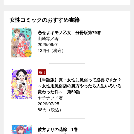
女性コミックのおすすめ書籍
恋せよキモノ乙女 分冊版第79巻
山崎零／著
2025/09/01
132円（税込）
【単話版】真・女性に風俗って必要ですか？
～女性用風俗店の裏方やったら人生いろいろ
変わった件～ 第50話
ヤチナツ／著
2026/07/25
88円（税込）
彼方よりの花嫁 1巻