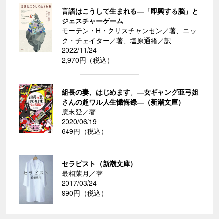
言語はこうして生まれる―「即興する脳」と
ジェスチャーゲーム―
モーテン・H・クリスチャンセン／著、ニッ
ク・チェイター／著、塩原通緒／訳
2022/11/24
2,970円（税込）
組長の妻、はじめます。―女ギャング亜弓姐
さんの超ワル人生懺悔録―（新潮文庫）
廣末登／著
2020/06/19
649円（税込）
セラピスト（新潮文庫）
最相葉月／著
2017/03/24
990円（税込）