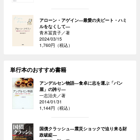
アローン・アゲイン―最愛の夫ピート・ハミ
ルをなくして―
青木冨貴子／著
2024/03/15
1,760円（税込）
単行本のおすすめ書籍
アンデルセン物語―食卓に志を運ぶ「パン
屋」の誇り―
一志治夫／著
2014/01/31
1,144円（税込）
国債クラッシュ―震災ショックで迫り来る財
政破綻―