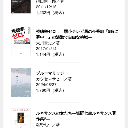
須田慎一郎／著
2011/12/16
1,232円（税込）
視聴率ゼロ！―弱小テレビ局の帯番組『5時に
夢中！』の過激で自由な挑戦―
大川貴史／著
2017/04/14
1,144円（税込）
ブルーマリッジ
カツセマサヒコ／著
2024/06/27
1,760円（税込）
ルネサンスの女たち―塩野七生ルネサンス著
作集2―
塩野七生／著