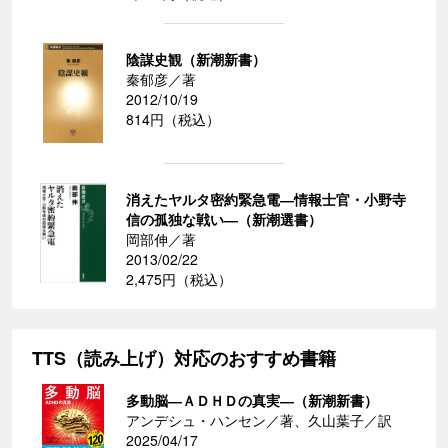
陰謀史観（新潮新書）
秦郁彦／著
2012/10/19
814円（税込）
消えたヤルタ密約緊急電―情報士官・小野寺
信の孤独な戦い―（新潮選書）
岡部伸／著
2013/02/22
2,475円（税込）
TTS（読み上げ）対応のおすすめ書籍
多動脳―ＡＤＨＤの真実―（新潮新書）
アンデシュ・ハンセン／著、久山葉子／訳
2025/04/17