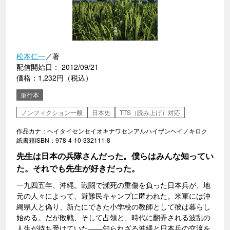
松本仁一
／著
配信開始日： 2012/09/21
価格：1,232円（税込）
単行本
ノンフィクション一般
日本史
TTS（読み上げ）対応
作品カナ：ヘイタイセンセイオキナワセンアルハイザンヘイノキロク
紙書籍ISBN：978-4-10-332111-8
先生は日本の兵隊さんだった。僕らはみんな知ってい
た。それでも先生が好きだった。
一九四五年、沖縄。戦闘で瀕死の重傷を負った日本兵が、地
元の人々によって、避難民キャンプに匿われた。米軍には沖
縄県人と偽り、新たにできた小学校の教師として彼は暮らし
始める。だが敗戦、そして占領と、時代に翻弄される波乱の
人生が待ち受けていた――知られざる沖縄と日本兵の交流を