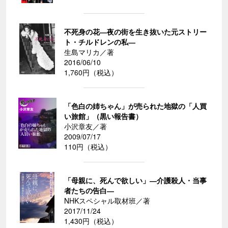
不死身の花―夜の街を生き抜いた元ストリー
ト・チルドレンの私―
生島マリカ／著
2016/06/10
1,760円（税込）
「色白の姉ちゃん」が売られた地獄の「人買
い旅館」（黒い報告書）
小沢章友／著
2009/07/17
110円（税込）
「母親に、死んで欲しい」―介護殺人・当事
者たちの告白―
NHKスペシャル取材班／著
2017/11/24
1,430円（税込）