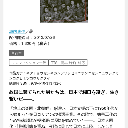
城内康伸
／著
配信開始日： 2013/07/26
価格：1,320円（税込）
単行本
ノンフィクション一般
TTS（読み上げ）対応
作品カナ：キタチョウセンキカンヲソシセヨニホンニセンニュウシタカ
ンコクヒミツコウサクタイ
紙書籍ISBN：978-4-10-313732-0
故国に棄てられた男たちは、日本で糊口を凌ぎ、生き
繋いだ――。
「地上の楽園・北朝鮮」を謳い、日本支援の下に1950年代か
ら始まった在日コリアンの帰還事業。その陰で、妨害工作の
ため特殊部隊が極秘裏に活動を始めていた――。日本人同
化・諜報訓練を重ね、夜陰に乗じて日本に上陸、しかし直