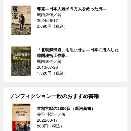
奪還―日本人難民６万人を救った男―
城内康伸／著
2024/06/17
2,090円（税込）
「北朝鮮帰還」を阻止せよ―日本に潜入した
韓国秘密工作隊―
城内康伸／著
2013/07/26
1,320円（税込）
ノンフィクション一般のおすすめ書籍
首相官邸の2800日（新潮新書）
長谷川榮一／著
2022/03/17
880円（税込）