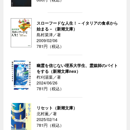
スローフードな人生！－イタリアの食卓から
始まる－（新潮文庫）
島村菜津／著
2009/02/06
781円（税込）
幽霊を信じない理系大学生、霊媒師のバイト
をする（新潮文庫nex）
柞刈湯葉／著
2024/06/26
781円（税込）
リセット（新潮文庫）
北村薫／著
2025/02/14
781円（税込）