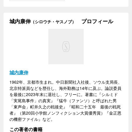
城内康伸
プロフィール
（シロウチ・ヤスノブ）
城内康伸
1962年、京都市生まれ。中日新聞社入社後、ソウル支局長、
北京特派員などを歴任し、海外勤務は14年に及ぶ。論説委員
を最後に2023年末に退社し、フリーに。著書に『シルミド
「実尾島事件」の真実』『猛牛（ファンソ）と呼ばれた男
「東声会」町井久之の戦後史』『昭和二十五年 最後の戦死
者』（第20回小学館ノンフィクション大賞優秀賞）『金正恩
の機密ファイル』など。
この著者の書籍