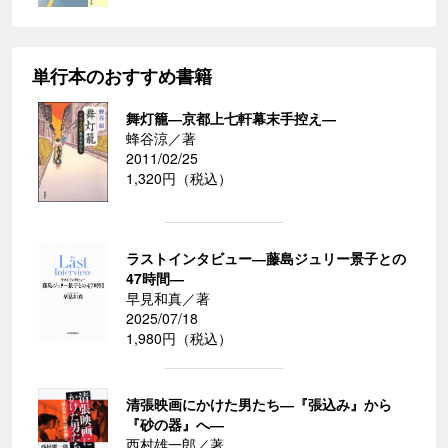
単行本のおすすめ書籍
舞灯籠―京都上七軒幕末手控え―
蜂谷涼／著
2011/02/25
1,320円（税込）
ラストインタビュー―藤島ジュリー景子との
47時間―
早見和真／著
2025/07/18
1,980円（税込）
清張映画にかけた男たち―『張込み』から
『砂の器』へ―
西村雄一郎／著