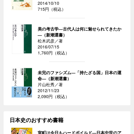
2014/10/10
715円（税込）
美の考古学―古代人は何に魅せられてきたか
―（新潮選書）
松木武彦／著
2016/07/15
1,760円（税込）
未完のファシズム―「持たざる国」日本の運
命―（新潮選書）
片山杜秀／著
2012/11/23
2,090円（税込）
日本史のおすすめ書籍
室町は今日もハードボイルド―日本中世のア