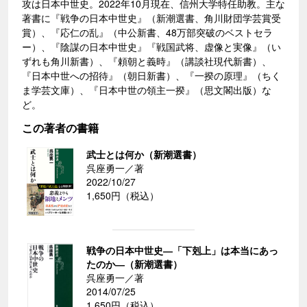
攻は日本中世史。2022年10月現在、信州大学特任助教。主な
著書に『戦争の日本中世史』（新潮選書、角川財団学芸賞受
賞）、『応仁の乱』（中公新書、48万部突破のベストセラ
ー）、『陰謀の日本中世史』『戦国武将、虚像と実像』（い
ずれも角川新書）、『頼朝と義時』（講談社現代新書）、
『日本中世への招待』（朝日新書）、『一揆の原理』（ちく
ま学芸文庫）、『日本中世の領主一揆』（思文閣出版）な
ど。
この著者の書籍
武士とは何か（新潮選書）
呉座勇一／著
2022/10/27
1,650円（税込）
戦争の日本中世史―「下剋上」は本当にあっ
たのか―（新潮選書）
呉座勇一／著
2014/07/25
1,650円（税込）