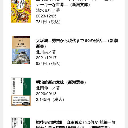
ナーキーな世界―（新潮文庫）
清水克行／著
2023/12/25
781円（税込）
大坂城―秀吉から現代まで 50の秘話―（新潮
新書）
北川央／著
2021/12/17
924円（税込）
明治維新の意味（新潮選書）
北岡伸一／著
2020/09/18
2,145円（税込）
戦後史の解放II 自主独立とは何か 前編―敗
戦から日本国憲法制定まで―（新潮選書）