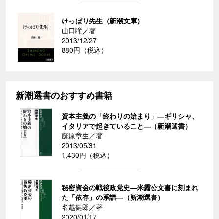
けっぱり先生（新潮文庫）
山口瞳／著
2013/12/27
880円（税込）
新潮選書のおすすめ書籍
資本主義の「終わりの始まり」―ギリシャ、
イタリアで起きていること―（新潮選書）
藤原章生／著
2013/05/31
1,430円（税込）
秘密資金の戦後政党史―米露公文書に刻まれ
た「依存」の系譜―（新潮選書）
名越健郎／著
2020/01/17