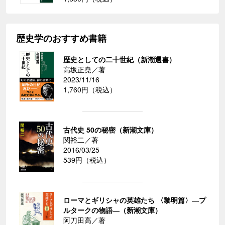
歴史学のおすすめ書籍
歴史としての二十世紀（新潮選書）
高坂正堯／著
2023/11/16
1,760円（税込）
古代史 50の秘密（新潮文庫）
関裕二／著
2016/03/25
539円（税込）
ローマとギリシャの英雄たち 〈黎明篇〉―プ
ルタークの物語―（新潮文庫）
阿刀田高／著