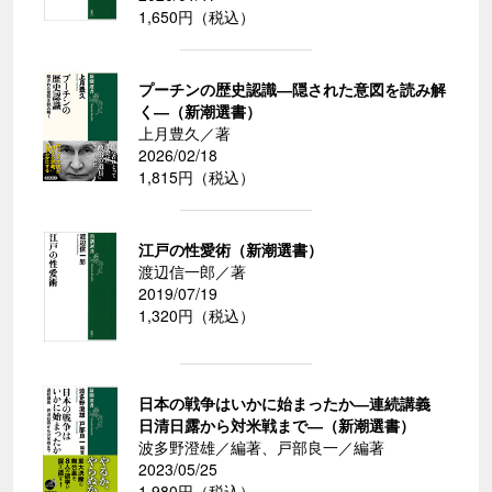
1,650円（税込）
プーチンの歴史認識―隠された意図を読み解
く―（新潮選書）
上月豊久／著
2026/02/18
1,815円（税込）
江戸の性愛術（新潮選書）
渡辺信一郎／著
2019/07/19
1,320円（税込）
日本の戦争はいかに始まったか―連続講義
日清日露から対米戦まで―（新潮選書）
波多野澄雄／編著、戸部良一／編著
2023/05/25
1,980円（税込）