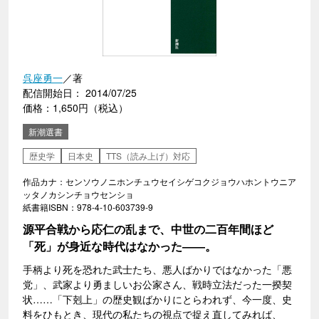
呉座勇一
／著
配信開始日： 2014/07/25
価格：1,650円（税込）
新潮選書
歴史学
日本史
TTS（読み上げ）対応
作品カナ：センソウノニホンチュウセイシゲコクジョウハホントウニア
ッタノカシンチョウセンショ
紙書籍ISBN：978-4-10-603739-9
源平合戦から応仁の乱まで、中世の二百年間ほど
「死」が身近な時代はなかった――。
手柄より死を恐れた武士たち、悪人ばかりではなかった「悪
党」、武家より勇ましいお公家さん、戦時立法だった一揆契
状……「下剋上」の歴史観ばかりにとらわれず、今一度、史
料をひもとき、現代の私たちの視点で捉え直してみれば、