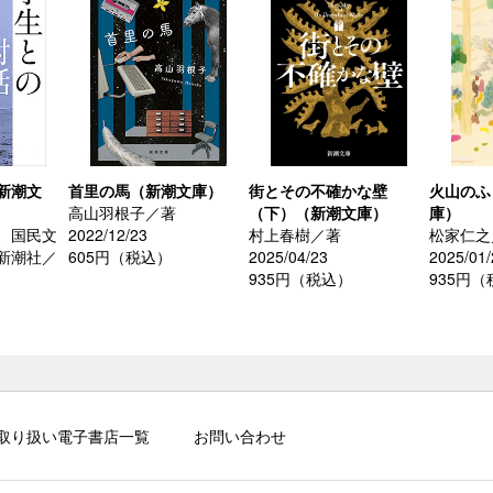
新潮文
首里の馬（新潮文庫）
街とその不確かな壁
火山のふ
高山羽根子／著
（下）（新潮文庫）
庫）
、国民文
2022/12/23
村上春樹／著
松家仁之
新潮社／
605円（税込）
2025/04/23
2025/01/
935円（税込）
935円
取り扱い電子書店一覧
お問い合わせ