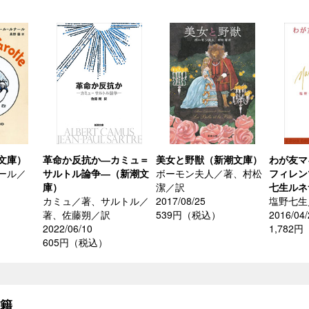
文庫）
革命か反抗か―カミュ＝
美女と野獣（新潮文庫）
わが友
ール／
サルトル論争―（新潮文
ボーモン夫人／著、村松
フィレン
庫）
潔／訳
七生ルネ
カミュ／著、サルトル／
2017/08/25
塩野七生
著、佐藤朔／訳
539円（税込）
2016/04/
2022/06/10
1,782
605円（税込）
書籍