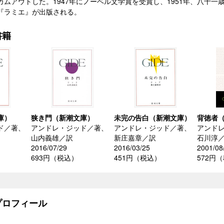
ムアウトした。1947年にノーベル文学賞を受賞し、1951年、八十一
『ラミエ』が出版される。
書籍
庫）
狭き門（新潮文庫）
未完の告白（新潮文庫）
背徳者
ド／著、
アンドレ・ジッド／著、
アンドレ・ジッド／著、
アンド
山内義雄／訳
新庄嘉章／訳
石川淳
2016/07/29
2016/03/25
2001/08
693円（税込）
451円（税込）
572円
ロフィール