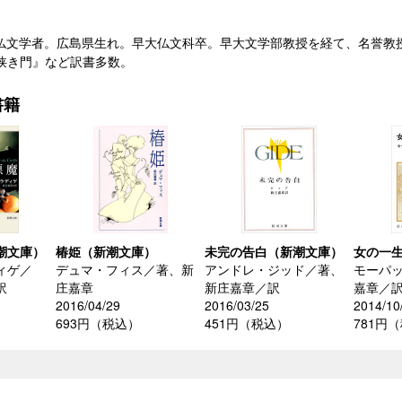
997）仏文学者。広島県生れ。早大仏文科卒。早大文学部教授を経て、名誉
狭き門』など訳書多数。
書籍
潮文庫）
椿姫（新潮文庫）
未完の告白（新潮文庫）
女の一
ィゲ／
デュマ・フィス／著、新
アンドレ・ジッド／著、
モーパ
訳
庄嘉章
新庄嘉章／訳
嘉章／
2016/04/29
2016/03/25
2014/10
693円（税込）
451円（税込）
781円