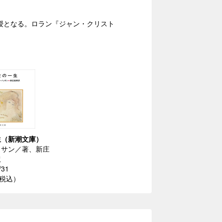
教授となる。ロラン『ジャン・クリスト
生（新潮文庫）
ッサン／著、新庄
訳
/31
（税込）