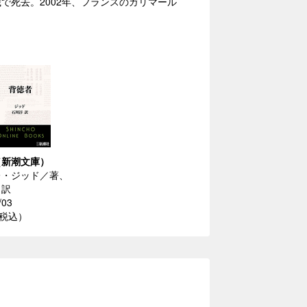
歳で死去。2002年、フランスのガリマール
（新潮文庫）
レ・ジッド／著、
／訳
/03
（税込）