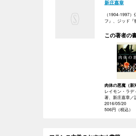
新庄嘉章
（1904-1
フ』、ジッド『
この著者の
肉体の悪魔（新
レイモン・ラデ
著、新庄嘉章／
2016/05/20
506円（税込）