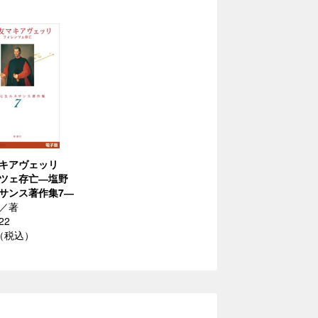
マキアヴェッリ
ツェ存亡―塩野
サンス著作集7―
／著
22
円（税込）