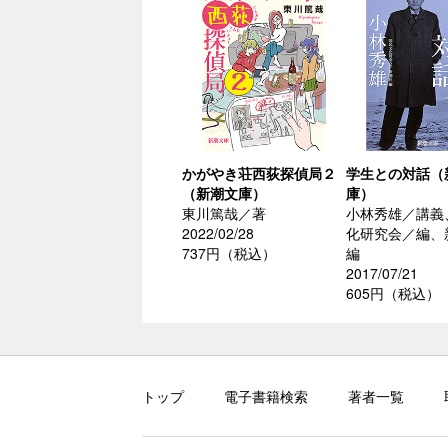
かがやき荘西荻探偵局２
学生との対話（
（新潮文庫）
庫）
東川篤哉／著
小林秀雄／講義
2022/02/28
化研究会／編、
737円（税込）
編
2017/07/21
605円（税込）
トップ
電子書籍検索
著者一覧