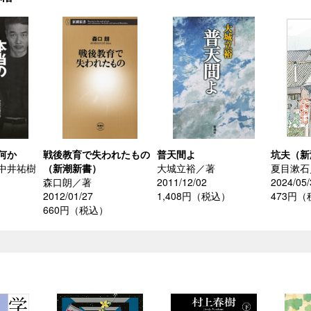
何か
戦後教育で失われたもの
普天間よ
坑夫（新
中井祐樹
（新潮新書）
大城立裕／著
夏目漱石
森口朗／著
2011/12/02
2024/05/
2012/01/27
1,408円（税込）
473円
）
660円（税込）