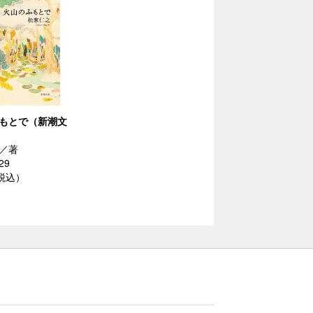
もとで（新潮文
／著
29
（税込）