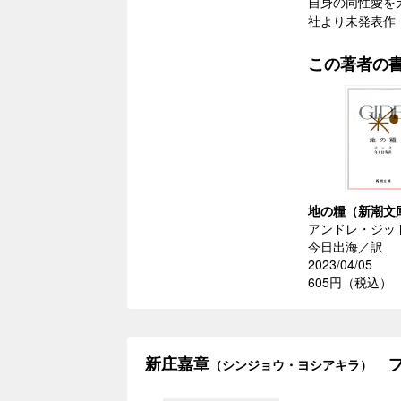
自身の同性愛をカ
社より未発表作
この著者の
地の糧（新潮文
アンドレ・ジッ
今日出海／訳
2023/04/05
605円（税込）
新庄嘉章
プ
（シンジョウ・ヨシアキラ）