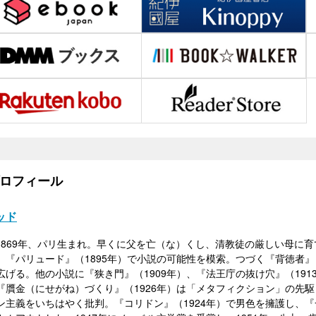
ロフィール
ッド
51）1869年、パリ生まれ。早くに父を亡（な）くし、清教徒の厳しい母
、『パリュード』（1895年）で小説の可能性を模索。つづく『背徳者』
げる。他の小説に『狭き門』（1909年）、『法王庁の抜け穴』（191
『贋金（にせがね）づくり』（1926年）は「メタフィクション」の先
ン主義をいちはやく批判。『コリドン』（1924年）で男色を擁護し、『