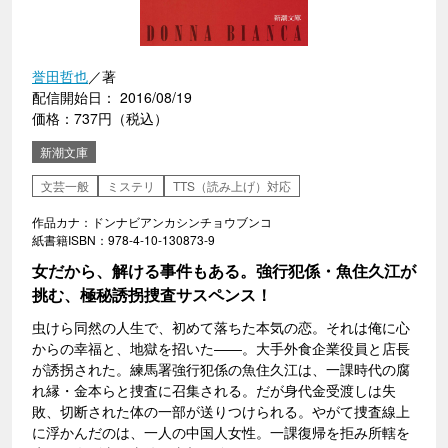
誉田哲也
／著
配信開始日： 2016/08/19
価格：737円（税込）
新潮文庫
文芸一般
ミステリ
TTS（読み上げ）対応
作品カナ：ドンナビアンカシンチョウブンコ
紙書籍ISBN：978-4-10-130873-9
女だから、解ける事件もある。強行犯係・魚住久江が
挑む、極秘誘拐捜査サスペンス！
虫けら同然の人生で、初めて落ちた本気の恋。それは俺に心
からの幸福と、地獄を招いた――。大手外食企業役員と店長
が誘拐された。練馬署強行犯係の魚住久江は、一課時代の腐
れ縁・金本らと捜査に召集される。だが身代金受渡しは失
敗、切断された体の一部が送りつけられる。やがて捜査線上
に浮かんだのは、一人の中国人女性。一課復帰を拒み所轄を