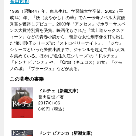
誉田哲也
1969（昭和44）年、東京生れ。学習院大学卒業。2002（平
成14）年、『妖（あやかし）の華』でムー伝奇ノベル大賞優
秀賞を獲得しデビュー。2003年『アクセス』でホラーサスペ
ンス大賞特別賞を受賞。映画化もされた『武士道シックステ
ィーン』などの青春小説から、斬新な女性刑事像を打ち出し
た“姫川玲子シリーズ”の『ストロベリーナイト』、『ジウ』
シリーズといった警察小説まで、ジャンルを超えて高い人気
を集めている。ほかに“魚住久江シリーズ”の『ドルチェ』
『ドンナ ビアンカ』や、『Qros（キュロス）の女』『ケモ
ノの城』『プラージュ』などがある。
この著者の書籍
ドルチェ（新潮文庫）
誉田哲也／著
2017/01/06
649円（税込）
ドンナ ビアンカ（新潮文庫）