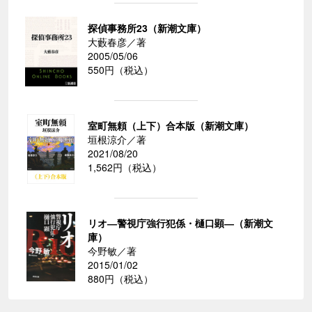
探偵事務所23（新潮文庫）
大藪春彦／著
2005/05/06
550円（税込）
室町無頼（上下）合本版（新潮文庫）
垣根涼介／著
2021/08/20
1,562円（税込）
リオ―警視庁強行犯係・樋口顕―（新潮文
庫）
今野敏／著
2015/01/02
880円（税込）