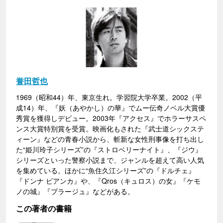
誉田哲也
1969（昭和44）年、東京生れ。学習院大学卒業。2002（平
成14）年、『妖（あやかし）の華』でムー伝奇ノベル大賞優
秀賞を獲得しデビュー。2003年『アクセス』でホラーサスペ
ンス大賞特別賞を受賞。映画化もされた『武士道シックステ
ィーン』などの青春小説から、斬新な女性刑事像を打ち出し
た“姫川玲子シリーズ”の『ストロベリーナイト』、『ジウ』
シリーズといった警察小説まで、ジャンルを超えて高い人気
を集めている。ほかに“魚住久江シリーズ”の『ドルチェ』
『ドンナ ビアンカ』や、『Qros（キュロス）の女』『ケモ
ノの城』『プラージュ』などがある。
この著者の書籍