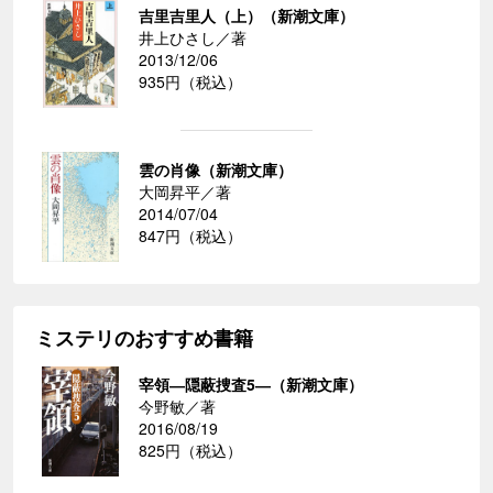
吉里吉里人（上）（新潮文庫）
井上ひさし／著
2013/12/06
935円（税込）
雲の肖像（新潮文庫）
大岡昇平／著
2014/07/04
847円（税込）
ミステリのおすすめ書籍
宰領―隠蔽捜査5―（新潮文庫）
今野敏／著
2016/08/19
825円（税込）