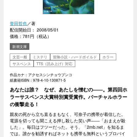
誉田哲也
／著
配信開始日： 2008/05/01
価格：781円（税込）
新潮文庫
文芸一般
ミステリ
冒険小説・ハードボイルド
ホラー
サスペンス
TTS（読み上げ）対応
作品カナ：アクセスシンチョウブンコ
紙書籍ISBN：978-4-10-130871-5
あなたは誰？ なぜ、あたしを憎むの――。第四回ホ
ラーサスペンス大賞特別賞受賞作。バーチャルホラー
の衝撃走る！
親友の死から立ち直るまもなく、可奈子の携帯が着信した。
電源を切っても聞こえる押し殺した笑い声――「おまえが殺
した」。毎日はフツーだった。そう、「2mb.net」を知るま
では。誰かを勧誘すればネットも携帯も無料というプロバイ