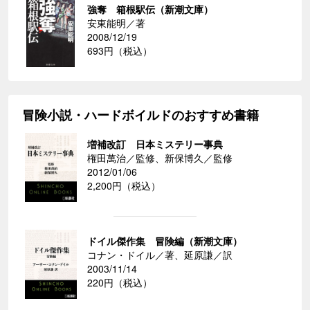
強奪 箱根駅伝（新潮文庫）
安東能明／著
2008/12/19
693円（税込）
冒険小説・ハードボイルドのおすすめ書籍
増補改訂 日本ミステリー事典
権田萬治／監修、新保博久／監修
2012/01/06
2,200円（税込）
ドイル傑作集 冒険編（新潮文庫）
コナン・ドイル／著、延原謙／訳
2003/11/14
220円（税込）