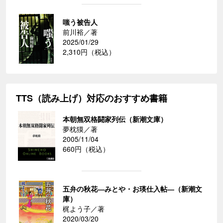
嗤う被告人
前川裕／著
2025/01/29
2,310円（税込）
TTS（読み上げ）対応のおすすめ書籍
本朝無双格闘家列伝（新潮文庫）
夢枕獏／著
2005/11/04
660円（税込）
五弁の秋花―みとや・お瑛仕入帖―（新潮文
庫）
梶よう子／著
2020/03/20