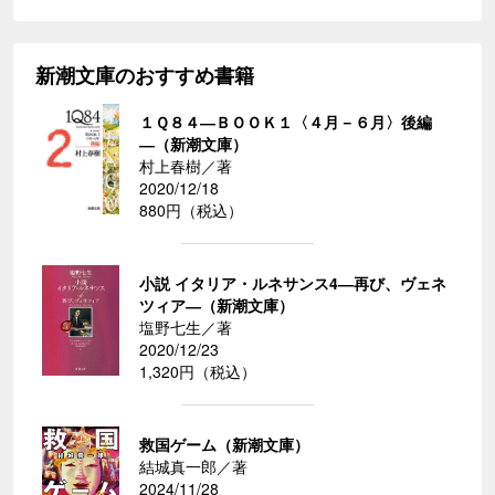
新潮文庫のおすすめ書籍
１Ｑ８４―ＢＯＯＫ１〈４月－６月〉後編
―（新潮文庫）
村上春樹／著
2020/12/18
880円（税込）
小説 イタリア・ルネサンス4―再び、ヴェネ
ツィア―（新潮文庫）
塩野七生／著
2020/12/23
1,320円（税込）
救国ゲーム（新潮文庫）
結城真一郎／著
2024/11/28