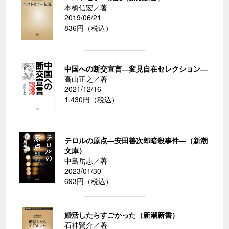
本橋信宏／著
2019/06/21
836円（税込）
中国への断交宣言―変見自在セレクション―
高山正之／著
2021/12/16
1,430円（税込）
テロルの原点―安田善次郎暗殺事件―（新潮
文庫）
中島岳志／著
2023/01/30
693円（税込）
婚活したらすごかった（新潮新書）
石神賢介／著