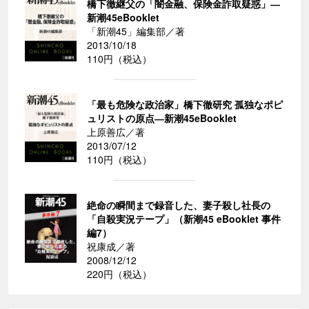
橋下徹継父の「闇金融、保険金詐取疑惑」―
新潮45eBooklet
「新潮45」編集部／著
2013/10/18
110円（税込）
「最も危険な政治家」橋下徹研究 孤独なポピ
ュリストの原点―新潮45eBooklet
上原善広／著
2013/07/12
110円（税込）
絶命の瞬間まで録音した、妻子殺し社長の
「自殺実況テープ」（新潮45 eBooklet 事件
編7）
祝康成／著
2008/12/12
220円（税込）