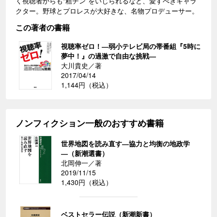
く視聴者からも“粗チン”をいじられるなど、愛すべきキャラ
クター。野球とプロレスが大好きな、名物プロデューサー。
この著者の書籍
視聴率ゼロ！―弱小テレビ局の帯番組『5時に
夢中！』の過激で自由な挑戦―
大川貴史／著
2017/04/14
1,144円（税込）
ノンフィクション一般のおすすめ書籍
世界地図を読み直す―協力と均衡の地政学
―（新潮選書）
北岡伸一／著
2019/11/15
1,430円（税込）
ベストセラー伝説（新潮新書）