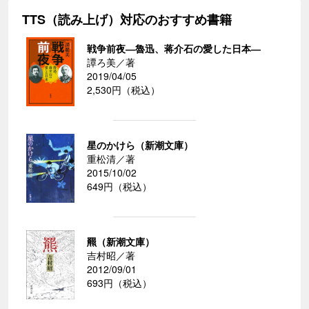
TTS（読み上げ）対応のおすすめ書籍
戦争前夜―魯迅、蒋介石の愛した日本―
譚ろ美／著
2019/04/05
2,530円（税込）
星のかけら（新潮文庫）
重松清／著
2015/10/02
649円（税込）
羆（新潮文庫）
吉村昭／著
2012/09/01
693円（税込）