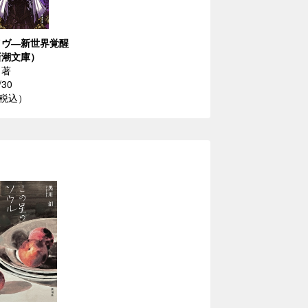
イヴ―新世界覚醒
新潮文庫）
／著
/30
（税込）