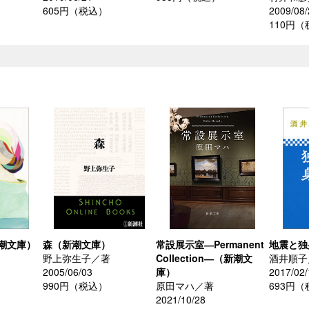
605円（税込）
2009/08/
110円
潮文庫）
森（新潮文庫）
常設展示室―Permanent
地震と独
野上弥生子／著
Collection―（新潮文
酒井順子
2005/06/03
庫）
2017/02/
990円（税込）
原田マハ／著
693円
2021/10/28