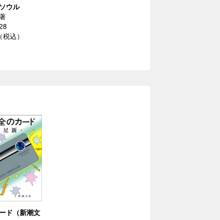
ソウル
著
28
円（税込）
ード（新潮文