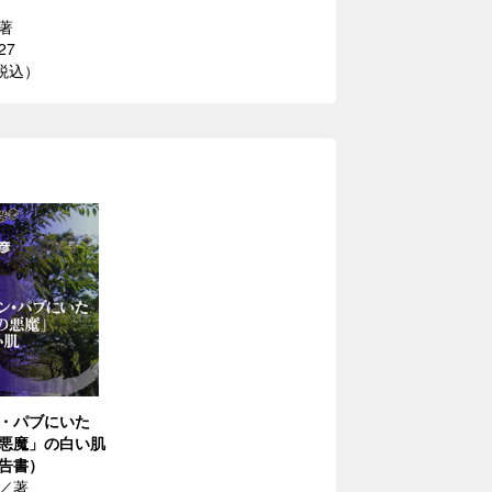
著
27
（税込）
・パブにいた
悪魔」の白い肌
告書）
／著