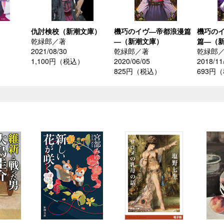
仇討検校（新潮文庫）
機巧のイヴ―帝都浪漫篇
機巧の
乾緑郎／著
―（新潮文庫）
篇―（
2021/08/30
乾緑郎／著
乾緑郎
）
1,100円（税込）
2020/06/05
2018/11
825円（税込）
693円