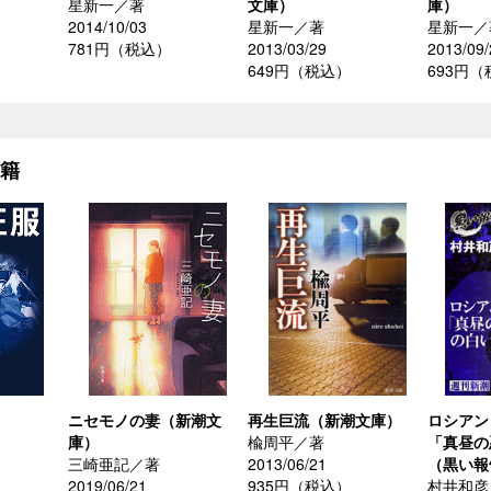
星新一／著
文庫）
庫）
2014/10/03
星新一／著
星新一／
781円（税込）
2013/03/29
2013/09/
649円（税込）
693円
書籍
ニセモノの妻（新潮文
再生巨流（新潮文庫）
ロシアン
庫）
楡周平／著
「真昼の
三崎亜記／著
2013/06/21
（黒い報
）
2019/06/21
935円（税込）
村井和彦