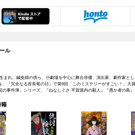
ール
京都生まれ。鍼灸師の傍ら、小劇場を中心に舞台俳優、演出家、劇作家として
を、『完全なる首長竜の日』で第9回「このミステリーがすごい！」大
院の事件簿」シリーズ、『ねなしぐさ 平賀源内の殺人』『愚か者の島
書籍