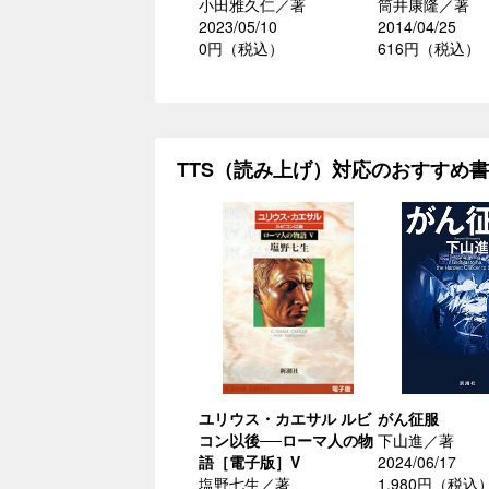
小田雅久仁／著
筒井康隆／著
2023/05/10
2014/04/25
0円（税込）
616円（税込）
TTS（読み上げ）対応のおすすめ
ユリウス・カエサル ルビ
がん征服
コン以後──ローマ人の物
下山進／著
語［電子版］V
2024/06/17
塩野七生／著
1,980円（税込