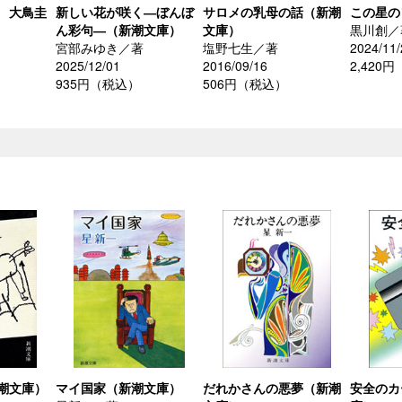
 大鳥圭
新しい花が咲く―ぼんぼ
サロメの乳母の話（新潮
この星の
ん彩句―（新潮文庫）
文庫）
黒川創／
宮部みゆき／著
塩野七生／著
2024/11/
2025/12/01
2016/09/16
2,420
935円（税込）
506円（税込）
潮文庫）
マイ国家（新潮文庫）
だれかさんの悪夢（新潮
安全のカ