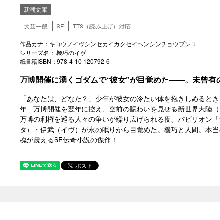
新潮文庫
文芸一般
SF
TTS（読み上げ）対応
作品カナ：キコウノイヴシンセカイカクセイヘンシンチョウブンコ
シリーズ名： 機巧のイヴ
紙書籍ISBN：978-4-10-120792-6
万博開催に湧くゴダムで“彼女”が目覚めた――。未曾有
「あなたは、どなた？」少年が彼女の冷たい体を抱きしめるとき、
年、万博開催を翌年に控え、空前の賑わいを見せる新世界大陸（
万博の利権を巡る人々の争いが繰り広げられる夜、パビリオン「
タ）・伊武（イヴ）が永の眠りから目覚めた。機巧と人間。本当
魂が震えるSF伝奇小説の傑作！