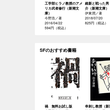
工学部ヒラノ教授のアメ
維新と戦った男
リカ武者修行（新潮文
介（新潮文庫）
庫）
伊東潤／著
今野浩／著
2018/07/20
2016/04/22
825円（税込）
594円（税込）
SFのおすすめ書籍
禍 無料お試し版
串刺し教授（新