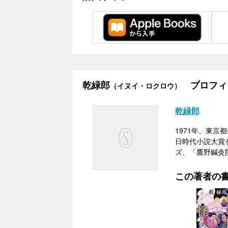
乾緑郎
プロフィ
（イヌイ・ロクロウ）
乾緑郎
1971年、東
日時代小説大賞
ズ、「鷹野鍼灸
この著者の