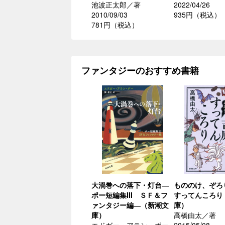
池波正太郎／著
2022/04/26
2010/09/03
935円（税込）
781円（税込）
ファンタジーのおすすめ書籍
大渦巻への落下・灯台―
もののけ、ぞろ
ポー短編集III ＳＦ＆フ
すってんころり
ァンタジー編―（新潮文
庫）
庫）
高橋由太／著