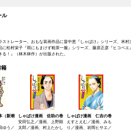
ール
ラストレーター。おもな装画作品に畠中恵『しゃばけ』シリーズ、米村
品に松村栄子『雨にもまけず粗茶一服』シリーズ、藤原正彦『ヒコベエ』
きる！』（林木林作）が出版された。
書籍
本（新潮
しゃばけ漫画 佐助の巻
しゃばけ漫画 仁吉の巻
安田弘之／漫画、上野顕
えすとえむ／漫画、みも
田ゆう／
太郎／漫画、村上たかし
り／漫画、岩岡ヒサエ／