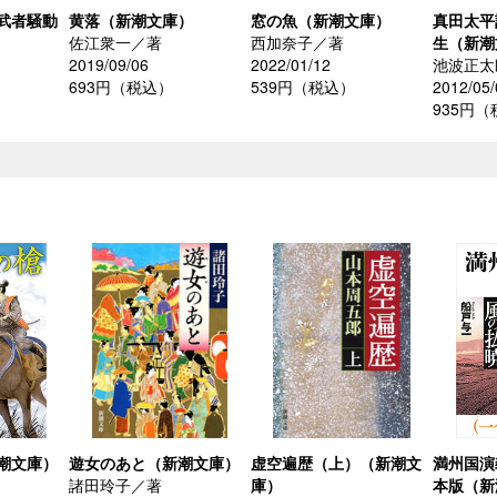
武者騒動
黄落（新潮文庫）
窓の魚（新潮文庫）
真田太平
佐江衆一／著
西加奈子／著
生（新潮
2019/09/06
2022/01/12
池波正太
693円（税込）
539円（税込）
2012/05/
935円
潮文庫）
遊女のあと（新潮文庫）
虚空遍歴（上）（新潮文
満州国演
諸田玲子／著
庫）
本版（新