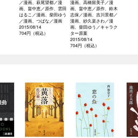
／漫画、萩尾望都／漫
漫画、高橋留美子／漫
画、畠中恵／原作、雲田
画、畠中恵／原作、鈴木
はるこ／漫画、柴田ゆう
志保／漫画、吉川景都／
／漫画、つばな／漫画
漫画、紗久楽さわ／漫
2015/08/14
画、柴田ゆう／キャラク
704円（税込）
ター原案
2015/08/14
704円（税込）