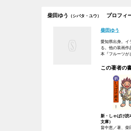
柴田ゆう
プロフィ
（シバタ・ユウ）
柴田ゆう
愛知県出身。イ
る。他の装画作
本『フルーツが
この著者の
新・しゃばけ読
文庫）
畠中恵／著、柴