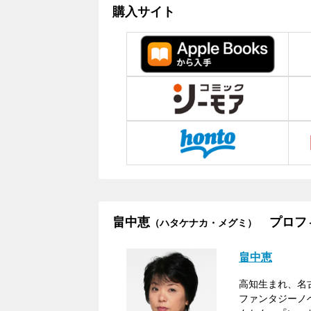
購入サイト
畠中恵
プロフ
（ハタケナカ・メグミ）
畠中恵
高知生まれ、名
ファンタジーノ