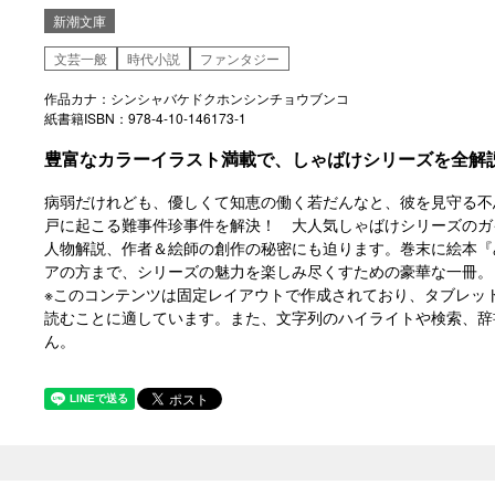
新潮文庫
文芸一般
時代小説
ファンタジー
作品カナ：シンシャバケドクホンシンチョウブンコ
紙書籍ISBN：978-4-10-146173-1
豊富なカラーイラスト満載で、しゃばけシリーズを全解
病弱だけれども、優しくて知恵の働く若だんなと、彼を見守る不
戸に起こる難事件珍事件を解決！ 大人気しゃばけシリーズのガ
人物解説、作者＆絵師の創作の秘密にも迫ります。巻末に絵本『
アの方まで、シリーズの魅力を楽しみ尽くすための豪華な一冊。
※このコンテンツは固定レイアウトで作成されており、タブレッ
読むことに適しています。また、文字列のハイライトや検索、辞
ん。