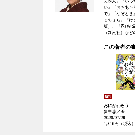
んかん』『いっ
い』『おおあた
で』『なぞとき
ょちょら』『け
版）、『忍びの
（新潮社）など
この著者の
おにがわらう
畠中恵／著
2026/07/29
1,815円（税込