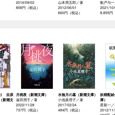
2016/09/02
山本周五郎／著
船戸与一
858円（税込）
2012/06/01
2021/10/
660円（税込）
8,855
り 吉原
月桃夜（新潮文庫）
水無月の墓（新潮文庫）
妖精配給
（新潮文
遠田潤子／著
小池真理子／著
庫）
2022/11/28
2017/02/24
星新一／
737円（税込）
484円（税込）
2012/11/