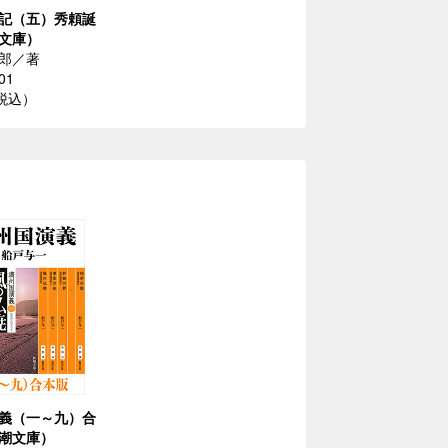
記（五）秀頼誕
文庫）
郎／著
01
（税込）
義（一～九）合
潮文庫）