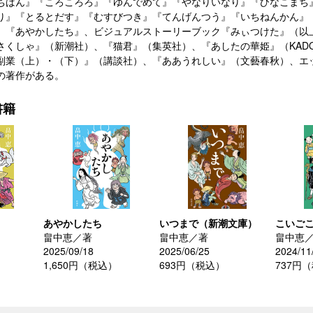
ちばん』『ころころろ』『ゆんでめて』『やなりいなり』『ひなこまち
り』『とるとだす』『むすびつき』『てんげんつう』『いちねんかん』
』『あやかしたち』、ビジュアルストーリーブック『みぃつけた』（以
さくしゃ』（新潮社）、『猫君』（集英社）、『あしたの華姫』（KADO
副業（上）・（下）』（講談社）、『ああうれしい』（文藝春秋）、エ
の著作がある。
書籍
あやかしたち
いつまで（新潮文庫）
こいご
畠中恵／著
畠中恵／著
畠中恵
2025/09/18
2025/06/25
2024/11
1,650円（税込）
693円（税込）
737円
）