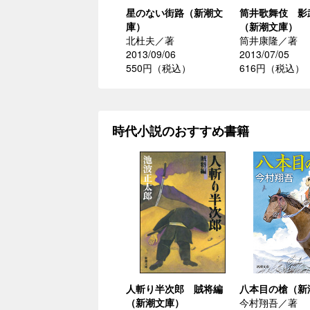
星のない街路（新潮文
筒井歌舞伎 影
庫）
（新潮文庫）
北杜夫／著
筒井康隆／著
2013/09/06
2013/07/05
550円（税込）
616円（税込）
時代小説のおすすめ書籍
人斬り半次郎 賊将編
八本目の槍（新
（新潮文庫）
今村翔吾／著