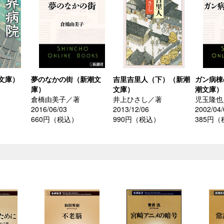
文庫）
夢のなかの街（新潮文
吉里吉里人（下）（新潮
ガン病棟
庫）
文庫）
潮文庫）
倉橋由美子／著
井上ひさし／著
児玉隆也
2016/06/03
2013/12/06
2002/04/
660円（税込）
990円（税込）
385円