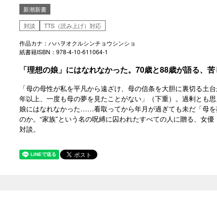
新潮新書
対談
TTS（読み上げ）対応
作品カナ：ハハヲオクルシンチョウシンショ
紙書籍ISBN：978-4-10-611064-1
「理想の娘」にはなれなかった。70歳と88歳が語る、苦
「母の母性が私を平凡から遠ざけ、母の信条を大胆に裏切る土台
年以上、一度も母の夢を見たことがない」（下重）。過剰とも思
娘にはなれなかった……看取ってから年月が過ぎても未だ「母を
のか。“家族”という名の呪縛に囚われたすべての人に贈る、女
対談。