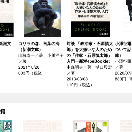
新潮文
ゴリラの森、言葉の海
対談 「政治家・石原慎太
小澤征爾
（新潮文庫）
郎」を大嫌いな人のため
ついて話
山極寿一／著、小川洋子
の「作家・石原慎太郎」
庫）
／著
入門―新潮45eBooklet
小澤征爾
2021/10/28
中森明夫／著、樋口毅宏
／著
693円（税込）
／著
2020/07/
2013/03/08
880円
110円（税込）
書籍