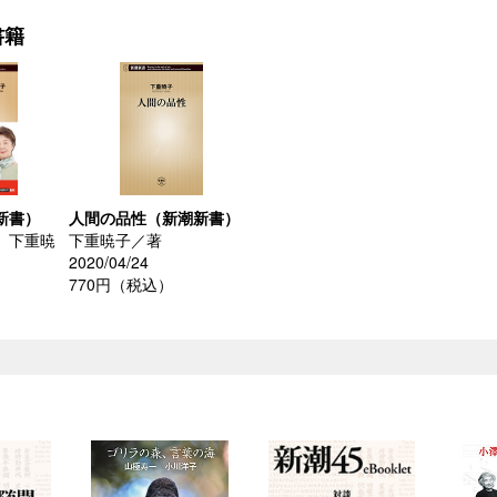
書籍
新書）
人間の品性（新潮新書）
、下重暁
下重暁子／著
2020/04/24
770円（税込）