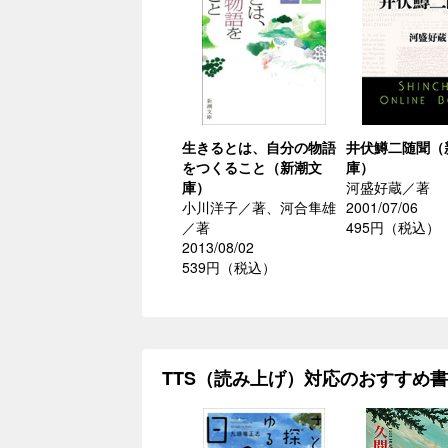
生きるとは、自分の物語
井伏鱒二随聞（
をつくること（新潮文
庫）
庫）
河盛好蔵／著
小川洋子／著、河合隼雄
2001/07/06
／著
495円（税込）
2013/08/02
539円（税込）
TTS（読み上げ）対応のおすすめ