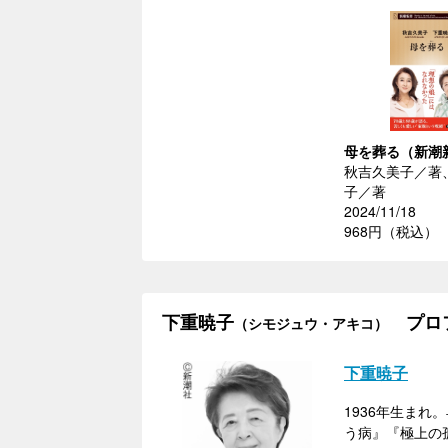
母を葬る（新潮
秋吉久美子／著
子／著
2024/11/18
968円（税込）
下重暁子
プロ
（シモジュウ・アキコ）
下重暁子
1936年生ま
う病』『極上の