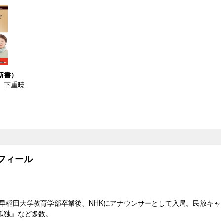
新書）
、下重暁
フィール
れ。早稲田大学教育学部卒業後、NHKにアナウンサーとして入局。民放キ
孤独』など多数。