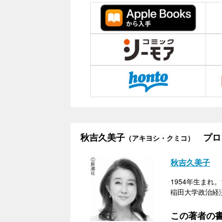
秋吉久美子
プロ
（アキヨシ・クミコ）
秋吉久美子
1954年生ま
稲田大学政治経
この著者の