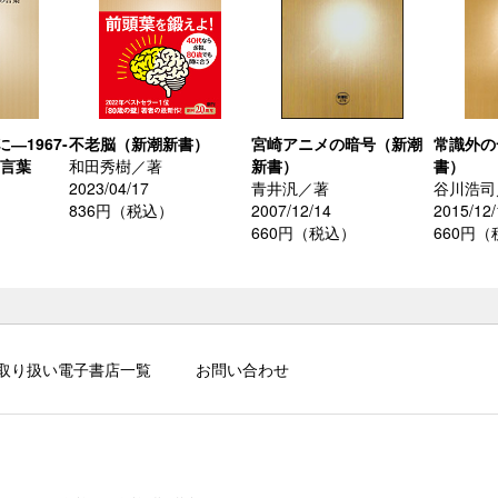
―1967-
不老脳（新潮新書）
宮崎アニメの暗号（新潮
常識外の
の言葉
和田秀樹／著
新書）
書）
2023/04/17
青井汎／著
谷川浩司
836円（税込）
2007/12/14
2015/12/
660円（税込）
660円
取り扱い電子書店一覧
お問い合わせ