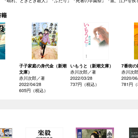
』『晴れ、ときどき殺人』『ふたり』『死者の学園祭』『鼠、江戸を疾
書籍
子子家庭の身代金（新潮
いもうと（新潮文庫）
7番街の
文庫）
赤川次郎／著
赤川次
赤川次郎／著
2022/03/28
2020/06
）
2022/04/28
737円（税込）
781円
605円（税込）