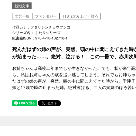
新潮文庫
文芸一般
ファンタジー
TTS（読み上げ）対応
作品カナ：フタリシンチョウブンコ
シリーズ名： ふたりシリーズ
紙書籍ISBN：978-4-10-132718-1
死んだはずの姉の声が、突然、頭の中に聞こえてきた時
が始まった……。絶対、泣ける！ この一冊で、赤川次
お姉ちゃんは高校二年までしか生きなかった。でも、私が来年高
ら、私はお姉ちゃんの歳を追い越してしまう。それでもお姉ちゃ
だはずの姉の声が、突然、頭の中に聞こえてきた時から、千津子
妹と17歳で時の止まった姉。絶対泣ける、二人の姉妹のほろ苦