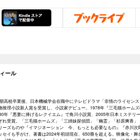
ィール
。桐朋高校卒業後、日本機械学会在職中にテレビドラマ「非情のライセンス
物推理小説新人賞を受賞し、小説家デビュー。1978年『三毛猫ホーム
80年『悪妻に捧げるレクイエム』で角川小説賞、2005年日本ミステリ
ぞれ受賞。「三毛猫ホームズ」「三姉妹探偵団」「幽霊」「杉原爽香」
リーズものや『イマジネーション 今、もっとも必要なもの』『赤川次
ッセイも手がけ、著書は2024年初頭現在、650冊を超える。映像化・