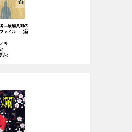
者―醍醐真司の
ファイル―（新
／著
21
（税込）