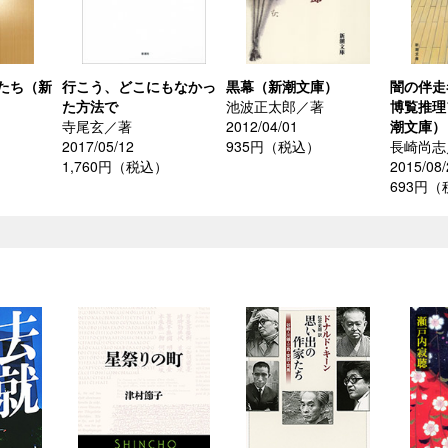
たち（新
行こう、どこにもなかっ
黒幕（新潮文庫）
闇の伴走
た方法で
池波正太郎／著
博覧推理
寺尾玄／著
2012/04/01
潮文庫）
2017/05/12
935円（税込）
長崎尚志
1,760円（税込）
2015/08/
693円