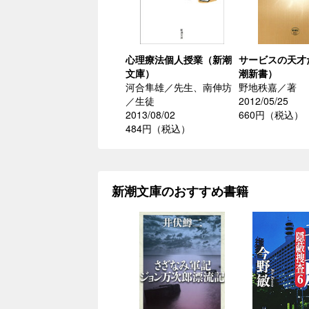
心理療法個人授業（新潮
サービスの天才
文庫）
潮新書）
河合隼雄／先生、南伸坊
野地秩嘉／著
／生徒
2012/05/25
2013/08/02
660円（税込）
484円（税込）
新潮文庫のおすすめ書籍