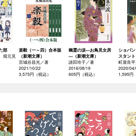
た部
楽毅（一～四）合本版
幽霊の涙―お鳥見女房
ショパン
、堀元見
（新潮文庫）
―（新潮文庫）
スタント
宮城谷昌光／著
諸田玲子／著
町屋良平
2021/10/22
2016/08/19
2020/04/
3,575円（税込）
605円（税込）
1,595