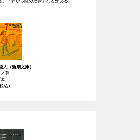
る』『夢から醒めた夢』などがある。
殺人（新潮文庫）
郎／著
/05
（税込）