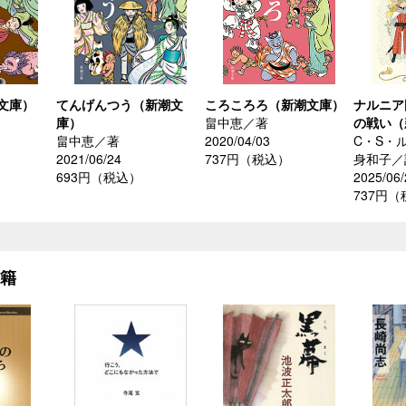
文庫）
てんげんつう（新潮文
ころころろ（新潮文庫）
ナルニア
庫）
畠中恵／著
の戦い（
畠中恵／著
2020/04/03
C・S・
2021/06/24
737円（税込）
身和子／
693円（税込）
2025/06/
737円
書籍