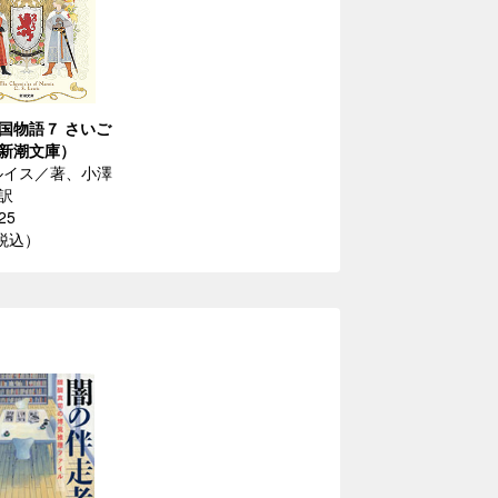
国物語７ さいご
新潮文庫）
ルイス／著、小澤
訳
25
（税込）