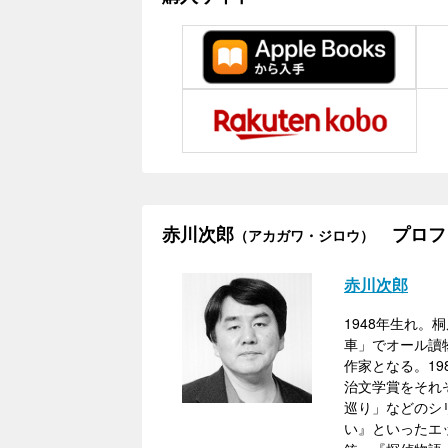
赤川次郎
プロフ
（アカガワ・ジロウ）
赤川次郎
1948年生れ
車」でオール讀
作家となる。19
治文学賞をそれ
巡り」などのシ
い』といったエ