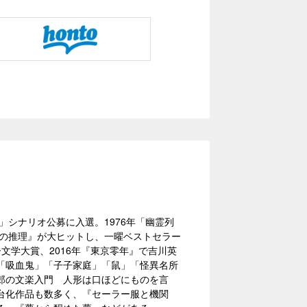
」シナリオ公募に入選。1976年「幽霊列
ズの推理』が大ヒットし、一曜ベストセラー
ー文学大賞、2016年『東京零年』で吉川英
「吸血鬼」「子子家庭」「鼠」「怪異名所
郎の文楽入門 人形は口ほどにものを言
舞台化作品も数多く、『セーラー服と機関