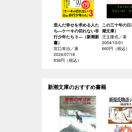
歪んだ幸せを求める人た
この三十年の日
ち―ケーキの切れない非
潮文庫）
行少年たち３―（新潮新
児玉隆也／著
書）
2004/10/01
宮口幸治／著
660円（税込）
2024/07/18
836円（税込）
新潮文庫のおすすめ書籍