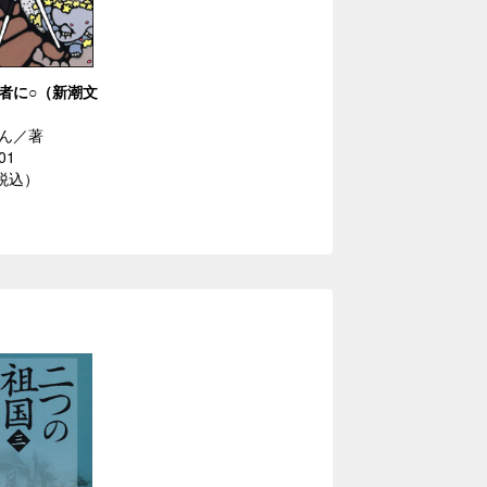
者に○（新潮文
ん／著
01
（税込）