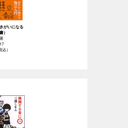
きがいになる
書）
著
17
（税込）