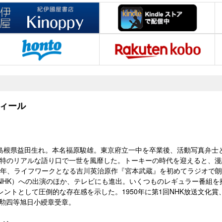
ィール
71）島根県益田生れ。本名福原駿雄。東京府立一中を卒業後、活動写真弁士と
独特のリアルな語り口で一世を風靡した。トーキーの時代を迎えると、
14）年、ライフワークとなる吉川英治原作『宮本武蔵』を初めてラジオで
NHK）への出演のほか、テレビにも進出。いくつものレギュラー番組を
ントとして圧倒的な存在感を示した。1950年に第1回NHK放送文化賞、
年勲四等旭日小綬章受章。