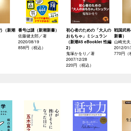
う（新潮
番号は謎（新潮新書）
初心者のための「大人の
戦国武将
佐藤健太郎／著
おもちゃ」ミシュラン
新書）
2020/08/19
（新潮45 eBooklet 性編
山崎光夫
858円（税込）
2）
2012/01/
鬼塚かをり／著
770円
2007/12/28
220円（税込）