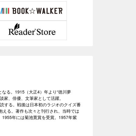
なる。1915（大正4）年より“徳川夢
漫談家、俳優、文筆家として活躍。
朗読する。戦後は日本初のラジオのクイズ番
抱える。著作も次々と刊行され、当時では
1955年には菊池寛賞を受賞。1957年紫