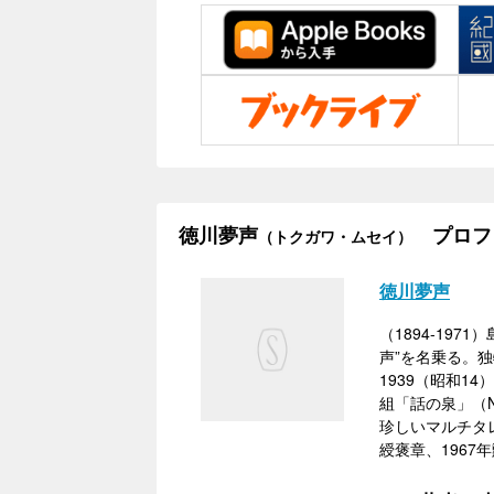
徳川夢声
プロフ
（トクガワ・ムセイ）
徳川夢声
（1894-19
声”を名乗る。
1939（昭和
組「話の泉」（
珍しいマルチタレ
綬褒章、1967