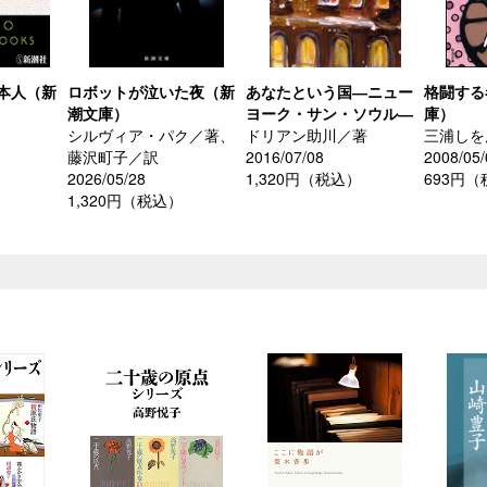
本人（新
ロボットが泣いた夜（新
あなたという国―ニュー
格闘する
潮文庫）
ヨーク・サン・ソウル―
庫）
シルヴィア・パク／著、
ドリアン助川／著
三浦しを
藤沢町子／訳
2016/07/08
2008/05/
2026/05/28
1,320円（税込）
693円
1,320円（税込）