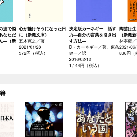
の波で悩
心が挫けそうになった日
決定版カーネギー 話す
陶芸は生
あなただ
に（新潮文庫）
力―自分の言葉を引き出
（新潮新
ん―（新
五木寛之／著
す方法―
林寧彦／
2021/01/28
D・カーネギー／著、東条
2021/06/
572円（税込）
健一／訳
836円
2016/02/12
1,144円（税込）
書籍