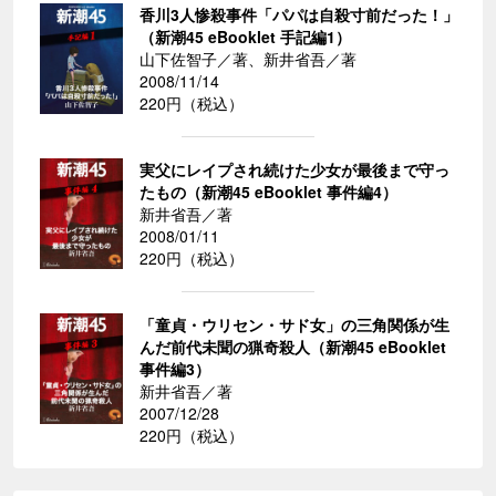
香川3人惨殺事件「パパは自殺寸前だった！」
（新潮45 eBooklet 手記編1）
山下佐智子／著、新井省吾／著
2008/11/14
220円（税込）
実父にレイプされ続けた少女が最後まで守っ
たもの（新潮45 eBooklet 事件編4）
新井省吾／著
2008/01/11
220円（税込）
「童貞・ウリセン・サド女」の三角関係が生
んだ前代未聞の猟奇殺人（新潮45 eBooklet
事件編3）
新井省吾／著
2007/12/28
220円（税込）