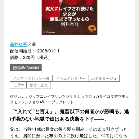
新井省吾
／著
配信開始日： 2008/01/11
価格：220円（税込）
新潮45eBooklet
ノンフィクション一般
ドキュメンタリー
ルポルタージュ
心理学
文芸・総合
作品カナ：ジップニレイプサレツヅケタショウジョガサイゴマデマモッ
タモノシンチョウ45イーブックレット
「“入れて”と言え」。鬼畜以下の何者かが怒鳴る。逃
げ場のない地獄で娘はある決断を下す――。
父は、当時11歳の長女の後ろ髪を掴み、そのまま引きずった
うえ、居間に敷いた布団の上に投げ飛ばした。仰向けになっ