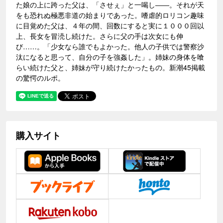
た娘の上に跨った父は、「させぇ」と一喝し――。それが天
をも恐れぬ極悪非道の始まりであった。嗜虐的ロリコン趣味
に目覚めた父は、４年の間、回数にすると実に１０００回以
上、長女を冒涜し続けた。さらに父の手は次女にも伸
び……。「少女なら誰でもよかった。他人の子供では警察沙
汰になると思って、自分の子を強姦した」。姉妹の身体を喰
らい続けた父と、姉妹が守り続けたかったもの。新潮45掲載
の驚愕のルポ。
購入サイト