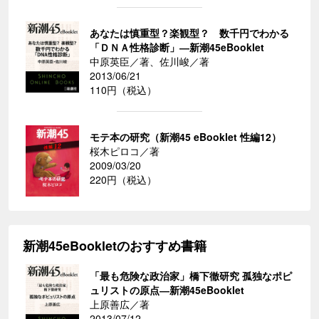
あなたは慎重型？楽観型？ 数千円でわかる
「ＤＮＡ性格診断」―新潮45eBooklet
中原英臣／著、佐川峻／著
2013/06/21
110円（税込）
モテ本の研究（新潮45 eBooklet 性編12）
桜木ピロコ／著
2009/03/20
220円（税込）
新潮45eBookletのおすすめ書籍
「最も危険な政治家」橋下徹研究 孤独なポピ
ュリストの原点―新潮45eBooklet
上原善広／著
2013/07/12