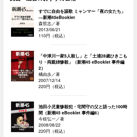
すでに自由を謳歌 ミャンマー「夜の女たち」
―新潮45eBooklet
森哲志／著
2013/06/21
110円（税込）
「中津川一家5人殺し」と「土浦28歳ひきこも
り・両親姉惨殺」（新潮45 eBooklet 事件編
2）
橘由歩／著
2007/12/14
220円（税込）
池田小児童惨殺犯・宅間守の父と語った100時
間（新潮45 eBooklet 事件編6）
今枝弘一／著
2008/08/22
220円（税込）