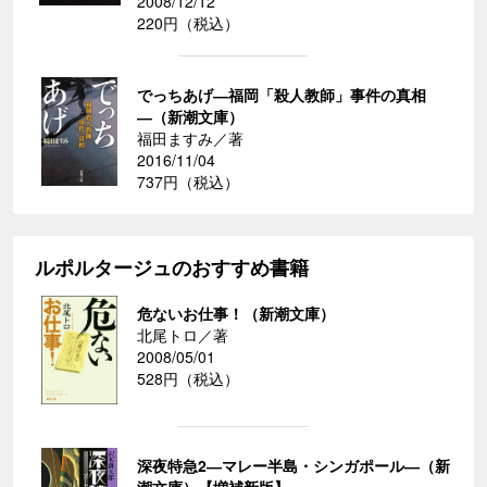
2008/12/12
220円（税込）
でっちあげ―福岡「殺人教師」事件の真相
―（新潮文庫）
福田ますみ／著
2016/11/04
737円（税込）
ルポルタージュのおすすめ書籍
危ないお仕事！（新潮文庫）
北尾トロ／著
2008/05/01
528円（税込）
深夜特急2―マレー半島・シンガポール―（新
潮文庫）【増補新版】