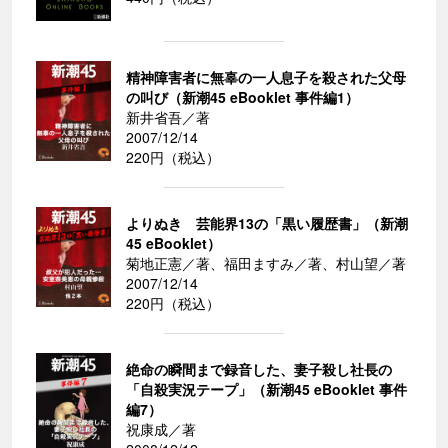
精神障害者に無辜の一人息子を殺された父母
の叫び（新潮45 eBooklet 事件編1）
新井省吾／著
2007/12/14
220円（税込）
よりぬき 芸能界13の「黒い履歴書」（新潮
45 eBooklet）
菊地正憲／著、福田ますみ／著、村山望／著
2007/12/14
220円（税込）
絶命の瞬間まで録音した、妻子殺し社長の
「自殺実況テープ」（新潮45 eBooklet 事件
編7）
祝康成／著