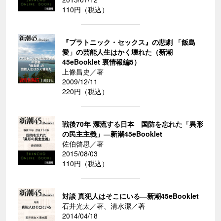
110円（税込）
『プラトニック・セックス』の悲劇 「飯島
愛」の芸能人生はかく壊れた（新潮
45eBooklet 裏情報編5）
上條昌史／著
2009/12/11
220円（税込）
戦後70年 漂流する日本 国防を忘れた「異形
の民主主義」―新潮45eBooklet
佐伯啓思／著
2015/08/03
110円（税込）
対談 真犯人はそこにいる―新潮45eBooklet
石井光太／著、清水潔／著
2014/04/18