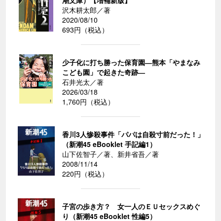
沢木耕太郎／著
2020/08/10
693円（税込）
少子化に打ち勝った保育園―熊本「やまなみ
こども園」で起きた奇跡―
石井光太／著
2026/03/18
1,760円（税込）
香川3人惨殺事件「パパは自殺寸前だった！」
（新潮45 eBooklet 手記編1）
山下佐智子／著、新井省吾／著
2008/11/14
220円（税込）
子宮の歩き方？ 女一人のＥＵセックスめぐ
り（新潮45 eBooklet 性編5）