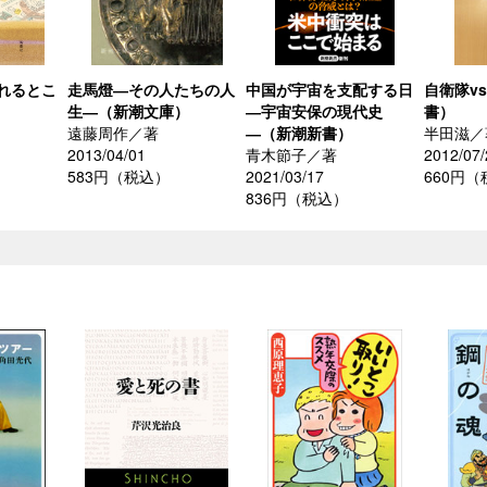
れるとこ
走馬燈―その人たちの人
中国が宇宙を支配する日
自衛隊v
生―（新潮文庫）
―宇宙安保の現代史
書）
遠藤周作／著
―（新潮新書）
半田滋／
2013/04/01
青木節子／著
2012/07/
）
583円（税込）
2021/03/17
660円
836円（税込）