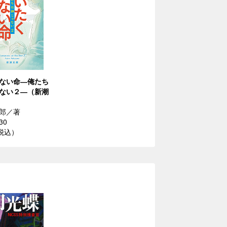
ない命―俺たち
ない２―（新潮
郎／著
30
（税込）