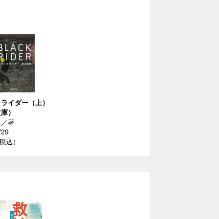
クライダー（上）
文庫）
良／著
/29
（税込）