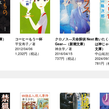
庫）
コーヒーもう一杯
クロノス―天命探偵 Next
救いたく
平安寿子／著
Gear―（新潮文庫）
は神じゃ
2012/04/06
神永学／著
文庫）
1,232円（税込）
2016/04/15
中山祐次
737円（税込）
2024/09/
781円