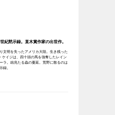
新世紀黙示録。直木賞作家の出世作。
り文明を失ったアメリカ大陸。生き残った
ド・ケイジは、四十頭の馬を強奪したレイン
ーラ。凶兆たる蟲の蔓延。荒野に散るのは
示録。