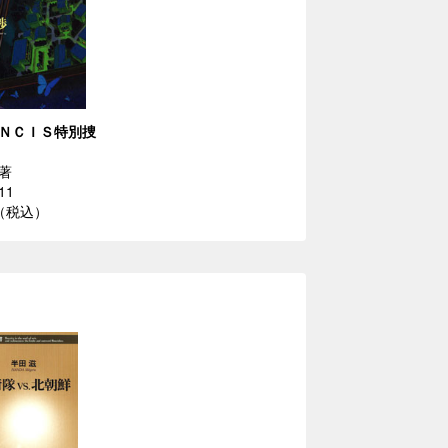
ＮＣＩＳ特別捜
著
11
円（税込）