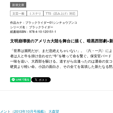
新潮文庫
文芸一般
ミステリ
TTS（読み上げ）対応
作品カナ：ブラックライダー01シンチョウブンコ
シリーズ名： ブラックライダー
紙書籍ISBN：978-4-10-120151-1
文明崩壊後のアメリカ大陸を舞台に描く、暗黒西部劇×
「世界は瀕死だが、まだ息絶えちゃいない」。〈六・一六〉によ
者は人と牛を掛け合わせた“牛”を喰って命を繋ぐ。保安官バー
一味を追い、大西部を駆ける。道すがら出逢ったのは運命の女コ
硬貨より軽い命。小説の面白さ、その全てを装填した新たなる黙
ント（2013年10月号掲載） 大森望