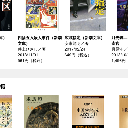
庫）
四捨五入殺人事件（新潮
広域指定（新潮文庫）
月光蝶―
文庫）
安東能明／著
査官―
井上ひさし／著
2017/02/24
月原渉／
2013/11/01
649円（税込）
2013/10/
561円（税込）
1,496
書籍