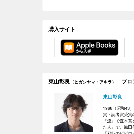
購入サイト
東山彰良
プロ
（ヒガシヤマ・アキラ）
東山彰良
1968（昭和4
賞・読者賞受賞の
『流』で直木賞を
た人』で、織田
『邪行のビビウ