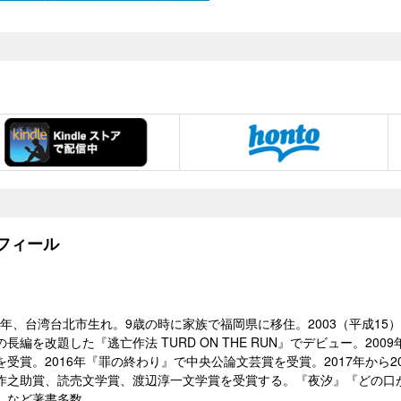
フィール
3）年、台湾台北市生れ。9歳の時に家族で福岡県に移住。2003（平成1
長編を改題した『逃亡作法 TURD ON THE RUN』でデビュー。200
受賞。2016年『罪の終わり』で中央公論文芸賞を受賞。2017年から
作之助賞、読売文学賞、渡辺淳一文学賞を受賞する。『夜汐』『どの口
』など著書多数。