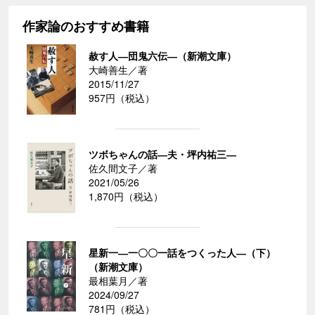
作家論のおすすめ書籍
赦す人―団鬼六伝―（新潮文庫）
大崎善生／著
2015/11/27
957円（税込）
ツボちゃんの話―夫・坪内祐三―
佐久間文子／著
2021/05/26
1,870円（税込）
星新一―一〇〇一話をつくった人―（下）
（新潮文庫）
最相葉月／著
2024/09/27
781円（税込）