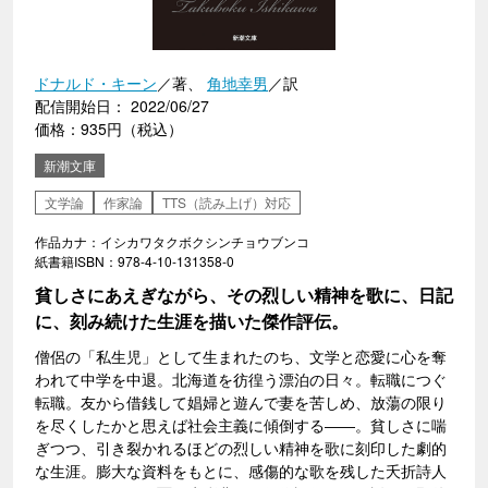
ドナルド・キーン
／著、
角地幸男
／訳
配信開始日： 2022/06/27
価格：935円（税込）
新潮文庫
文学論
作家論
TTS（読み上げ）対応
作品カナ：イシカワタクボクシンチョウブンコ
紙書籍ISBN：978-4-10-131358-0
貧しさにあえぎながら、その烈しい精神を歌に、日記
に、刻み続けた生涯を描いた傑作評伝。
僧侶の「私生児」として生まれたのち、文学と恋愛に心を奪
われて中学を中退。北海道を彷徨う漂泊の日々。転職につぐ
転職。友から借銭して娼婦と遊んで妻を苦しめ、放蕩の限り
を尽くしたかと思えば社会主義に傾倒する――。貧しさに喘
ぎつつ、引き裂かれるほどの烈しい精神を歌に刻印した劇的
な生涯。膨大な資料をもとに、感傷的な歌を残した夭折詩人