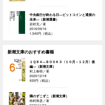
中央銀行が終わる日―ビットコインと通貨の
未来―（新潮選書）
岩村充／著
2016/09/16
1,540円（税込）
新潮文庫のおすすめ書籍
１Ｑ８４―ＢＯＯＫ３〈１０月－１２月〉後
編―（新潮文庫）
村上春樹／著
2020/12/18
935円（税込）
隣のずこずこ（新潮文庫）
柿村将彦／著