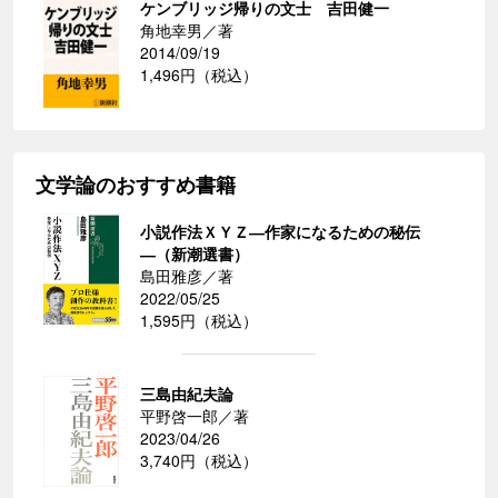
ケンブリッジ帰りの文士 吉田健一
角地幸男／著
2014/09/19
1,496円（税込）
文学論のおすすめ書籍
小説作法ＸＹＺ―作家になるための秘伝
―（新潮選書）
島田雅彦／著
2022/05/25
1,595円（税込）
三島由紀夫論
平野啓一郎／著
2023/04/26
3,740円（税込）