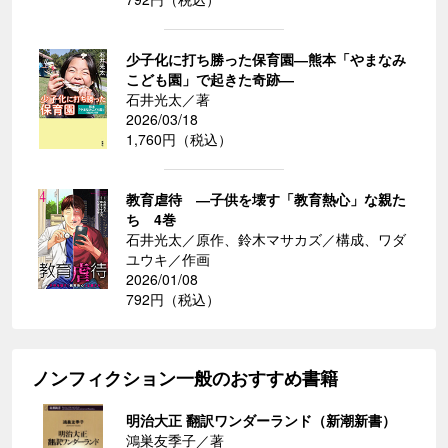
少子化に打ち勝った保育園―熊本「やまなみ
こども園」で起きた奇跡―
石井光太／著
2026/03/18
1,760円（税込）
教育虐待 ―子供を壊す「教育熱心」な親た
ち 4巻
石井光太／原作、鈴木マサカズ／構成、ワダ
ユウキ／作画
2026/01/08
792円（税込）
ノンフィクション一般のおすすめ書籍
明治大正 翻訳ワンダーランド（新潮新書）
鴻巣友季子／著