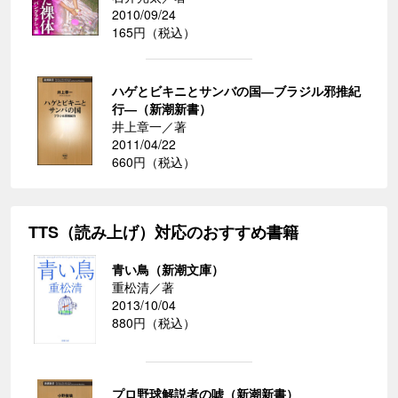
2010/09/24
165円（税込）
ハゲとビキニとサンバの国―ブラジル邪推紀
行―（新潮新書）
井上章一／著
2011/04/22
660円（税込）
TTS（読み上げ）対応のおすすめ書籍
青い鳥（新潮文庫）
重松清／著
2013/10/04
880円（税込）
プロ野球解説者の嘘（新潮新書）