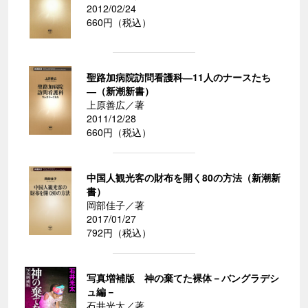
2012/02/24
660円（税込）
聖路加病院訪問看護科―11人のナースたち
―（新潮新書）
上原善広／著
2011/12/28
660円（税込）
中国人観光客の財布を開く80の方法（新潮新
書）
岡部佳子／著
2017/01/27
792円（税込）
写真増補版 神の棄てた裸体－バングラデシ
ュ編－
石井光太／著