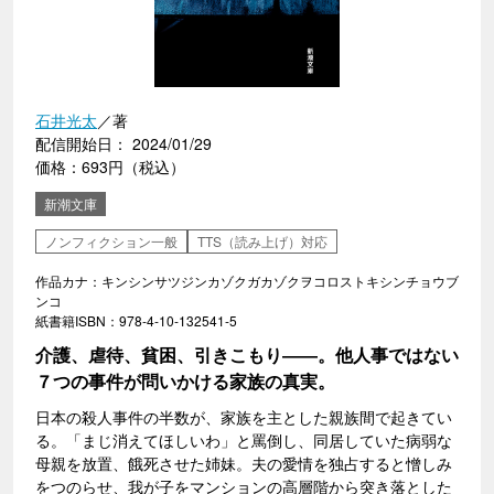
石井光太
／著
配信開始日： 2024/01/29
価格：693円（税込）
新潮文庫
ノンフィクション一般
TTS（読み上げ）対応
作品カナ：キンシンサツジンカゾクガカゾクヲコロストキシンチョウブ
ンコ
紙書籍ISBN：978-4-10-132541-5
介護、虐待、貧困、引きこもり――。他人事ではない
７つの事件が問いかける家族の真実。
日本の殺人事件の半数が、家族を主とした親族間で起きてい
る。「まじ消えてほしいわ」と罵倒し、同居していた病弱な
母親を放置、餓死させた姉妹。夫の愛情を独占すると憎しみ
をつのらせ、我が子をマンションの高層階から突き落とした