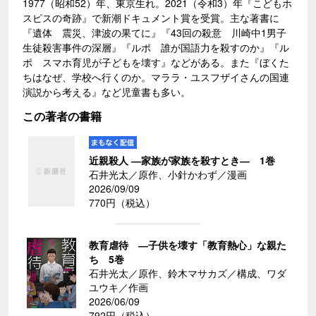
1977（昭和52）年、東京生れ。2021（令和3）年『こどもホ
スピスの奇跡』で新潮ドキュメント賞を受賞。主な著書に
『遺体 震災、津波の果てに』『43回の殺意 川崎中1男子
生徒殺害事件の深層』『ルポ 誰が国語力を殺すのか』『ル
ポ スマホ育児が子どもを壊す』などがある。また『ぼくた
ちはなぜ、学校へ行くのか。マララ・ユスフザイさんの国連
演説から考える』など児童書も多い。
この著者の書籍
近親殺人 ―家族が家族を殺すとき― 1巻
石井光太／原作、小針かわず／漫画
2026/09/09
770円（税込）
教育虐待 ―子供を壊す「教育熱心」な親た
ち 5巻
石井光太／原作、鈴木マサカズ／構成、ワダ
ユウキ／作画
2026/06/09
792円（税込）