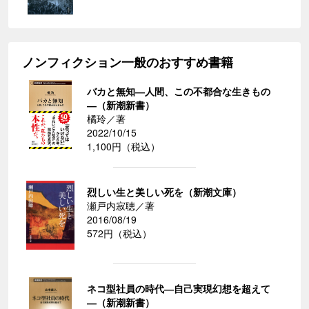
ノンフィクション一般のおすすめ書籍
バカと無知―人間、この不都合な生きもの
―（新潮新書）
橘玲／著
2022/10/15
1,100円（税込）
烈しい生と美しい死を（新潮文庫）
瀬戸内寂聴／著
2016/08/19
572円（税込）
ネコ型社員の時代―自己実現幻想を超えて
―（新潮新書）