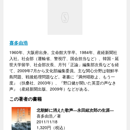
喜多由浩
1960年、大阪府出身。立命館大学卒。1984年、産経新聞社
入社。社会部（運輸省、警視庁、国会担当など）、韓国・延
世大学留学、社会部次長、月刊「正論」編集部次長などを経
て、2009年7月から文化部編集委員。主な関心分野は朝鮮半
島問題、戦後処理問題など。著書に『満州唱歌よ、もう一
度』（扶桑社、2003年）、『野口健が聞いた英霊の声なき
声』（産経新聞出版、2009年）などがある。
この著者の書籍
北朝鮮に消えた歌声―永田絃次郎の生涯―
喜多由浩／著
2011/11/18
1,320円（税込）