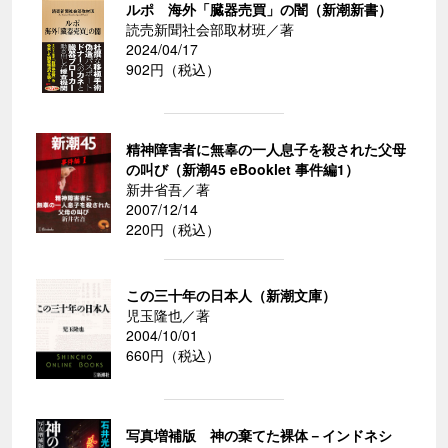
ルポ 海外「臓器売買」の闇（新潮新書）
読売新聞社会部取材班／著
2024/04/17
902円（税込）
精神障害者に無辜の一人息子を殺された父母
の叫び（新潮45 eBooklet 事件編1）
新井省吾／著
2007/12/14
220円（税込）
この三十年の日本人（新潮文庫）
児玉隆也／著
2004/10/01
660円（税込）
写真増補版 神の棄てた裸体－インドネシ