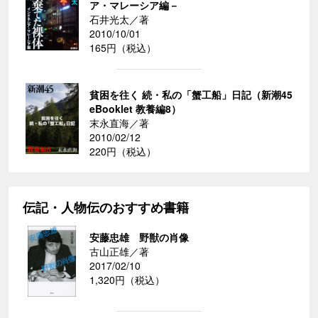
ア・マレーシア編－
石井光太／著
2010/10/01
165円（税込）
貧困を往く 続・私の「蟹工船」日記（新潮45
eBooklet 教養編8）
末永直海／著
2010/02/12
220円（税込）
伝記・人物伝のおすすめ書籍
安藤忠雄 野獣の肖像
古山正雄／著
2017/02/10
1,320円（税込）