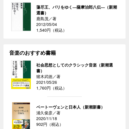
蕩尽王、パリをゆく―薩摩治郎八伝―（新潮
選書）
鹿島茂／著
2012/05/04
1,540円（税込）
音楽のおすすめ書籍
社会思想としてのクラシック音楽（新潮選
書）
猪木武徳／著
2021/05/26
1,760円（税込）
ベートーヴェンと日本人（新潮新書）
浦久俊彦／著
2020/11/18
902円（税込）