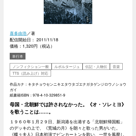
喜多由浩
／著
配信開始日： 2011/11/18
価格：1,320円（税込）
単行本
ノンフィクション一般
ルポルタージュ
伝記・人物伝
音楽
TTS（読み上げ）対応
作品カナ：キタチョウセンニキエタウタゴエナガタゲンジロウノショウ
ガイ
紙書籍ISBN：978-4-10-329851-9
母国・北朝鮮では許されなかった。《オ・ソレミヨ》
を歌うことは……。
１９６０年１月２９日、新潟港を出港する「北朝鮮帰国船」
のデッキの上で、《荒城の月》を朗々と歌った男がいた。
《蝶々夫人》日本初演でピンカートンを歌い、一世を風靡し