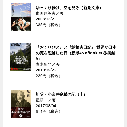
ゆっくり歩け、空を見ろ（新潮文庫）
東国原英夫／著
2008/03/21
385円（税込）
『おくりびと』と『納棺夫日記』 世界が日本
の死を理解した日（新潮45 eBooklet 教養編
9）
青木新門／著
2010/02/26
220円（税込）
祖父・小金井良精の記（上）
星新一／著
2017/08/04
814円（税込）